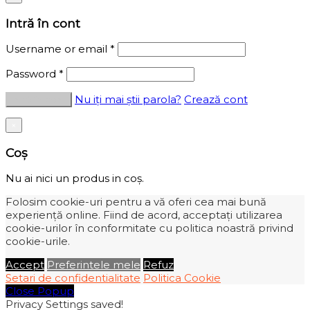
Intră în cont
Username or email
*
Password
*
Nu iți mai știi parola?
Crează cont
×
Coș
Nu ai nici un produs in coș.
Folosim cookie-uri pentru a vă oferi cea mai bună
experiență online. Fiind de acord, acceptați utilizarea
cookie-urilor în conformitate cu politica noastră privind
cookie-urile.
Accept
Preferintele mele
Refuz
Setari de confidentialitate
Politica Cookie
Close Popup
Privacy Settings saved!