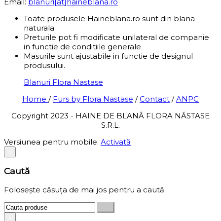
Email:
blanuri[at]haineblana.ro
Toate produsele Haineblana.ro sunt din blana
naturala
Preturile pot fi modificate unilateral de companie
in functie de conditiile generale
Masurile sunt ajustabile in functie de designul
produsului.
Blanuri Flora Nastase
Home
/
Furs by Flora Nastase
/
Contact
/
ANPC
Copyright 2023 - HAINE DE BLANĂ FLORA NĂSTASE
S.R.L.
Versiunea pentru mobile:
Activată
×
Caută
Folosește căsuța de mai jos pentru a caută.
×