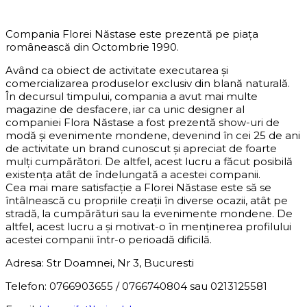
DESPRE COMPANIE
Compania Florei Năstase este prezentă pe piața
românească din Octombrie 1990.
Având ca obiect de activitate executarea și
comercializarea produselor exclusiv din blană naturală.
În decursul timpului, compania a avut mai multe
magazine de desfacere, iar ca unic designer al
companiei Flora Năstase a fost prezentă show-uri de
modă și evenimente mondene, devenind în cei 25 de ani
de activitate un brand cunoscut și apreciat de foarte
mulți cumpărători. De altfel, acest lucru a făcut posibilă
existența atât de îndelungată a acestei companii.
Cea mai mare satisfacție a Florei Năstase este să se
întâlnească cu propriile creații în diverse ocazii, atât pe
stradă, la cumpărături sau la evenimente mondene. De
altfel, acest lucru a și motivat-o în menținerea profilului
acestei companii într-o perioadă dificilă.
Adresa: Str Doamnei, Nr 3, Bucuresti
Telefon: 0766903655 / 0766740804 sau 0213125581