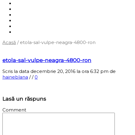
Shop
Servicii
Cum cumpăr?
Termene și condiții
Blog
Contact
Acasă
/
etola-sal-vulpe-neagra-4800-ron
‹
Înapoi la pagina anterioară
etola-sal-vulpe-neagra-4800-ron
Scris la data decembrie 20, 2016 la ora 6:32 pm
de
haineblana
/
/
0
Lasă un răspuns
Comment