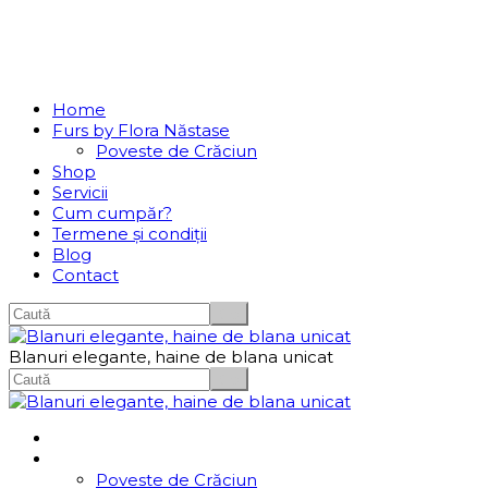
Se incarcă...
Navigation
Home
Furs by Flora Năstase
Poveste de Crăciun
Shop
Servicii
Cum cumpăr?
Termene și condiții
Blog
Contact
Blanuri elegante, haine de blana unicat
Home
Furs by Flora Năstase
Poveste de Crăciun