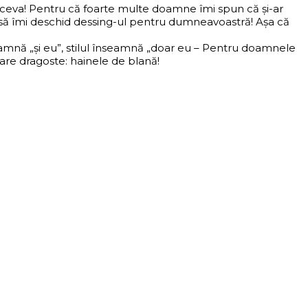
tceva! Pentru că foarte multe doamne îmi spun că și-ar
it să îmi deschid dessing-ul pentru dumneavoastră! Așa că
ă „și eu”, stilul înseamnă „doar eu – Pentru doamnele
mare dragoste: hainele de blană!