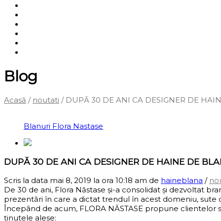
Shop
Servicii
Cum cumpăr?
Termene și condiții
Blog
Contact
Blog
Acasă
/
noutati
/
DUPĂ 30 DE ANI CA DESIGNER DE HAIN
‹
Înapoi la pagina anterioară
Blanuri Flora Nastase
DUPĂ 30 DE ANI CA DESIGNER DE HAINE DE BLA
Scris la data mai 8, 2019 la ora 10:18 am
de
haineblana
/
nou
De 30 de ani, Flora Năstase și-a consolidat și dezvoltat b
prezentări în care a dictat trendul în acest domeniu, sute
Începând de acum, FLORA NĂSTASE propune clientelor sale și 
ținutele alese: