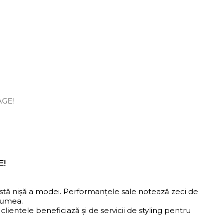
AGE!
E!
astă nișă a modei. Performanțele sale notează zeci de
 lumea.
ientele beneficiază și de servicii de styling pentru