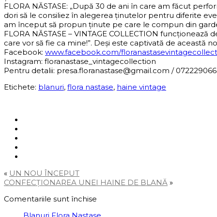
FLORA NĂSTASE: „După 30 de ani în care am făcut performa
dori să le consiliez în alegerea ținutelor pentru diferite 
am început să propun ținute pe care le compun din gar
FLORA NĂSTASE – VINTAGE COLLECTION funcționează deja 
care vor să fie ca mine!”. Deși este captivată de această n
Facebook:
www.facebook.com/
floranastasevintagecollec
Instagram: floranastase_vintagecollection
Pentru detalii:
presa.floranastase@gmail.com /
072229066
Etichete:
blanuri
,
flora nastase
,
haine vintage
Social
«
UN NOU ÎNCEPUT
CONFECȚIONAREA UNEI HAINE DE BLANĂ
»
Comentariile sunt închise
Blanuri Flora Nastase