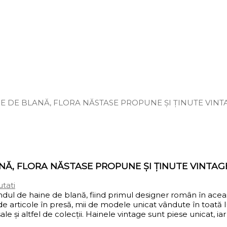
E DE BLANĂ, FLORA NĂSTASE PROPUNE ȘI ȚINUTE VINT
NĂ, FLORA NĂSTASE PROPUNE ȘI ȚINUTE VINTAG
tati
randul de haine de blană, fiind primul designer român în ace
 de articole în presă, mii de modele unicat vândute în toată
altfel de colecții. Hainele vintage sunt piese unicat, iar cl