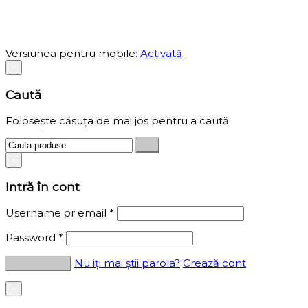
Versiunea pentru mobile:
Activată
×
Caută
Folosește căsuța de mai jos pentru a caută.
×
Intră în cont
Username or email
*
Password
*
Nu iți mai știi parola?
Crează cont
×