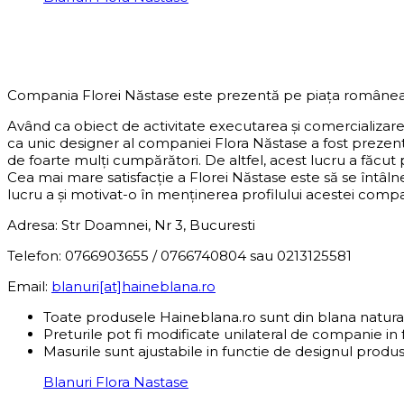
DESPRE COMPANIE
Compania Florei Năstase este prezentă pe piața românea
Având ca obiect de activitate executarea și comercializar
ca unic designer al companiei Flora Năstase a fost preze
de foarte mulți cumpărători. De altfel, acest lucru a făcut
Cea mai mare satisfacție a Florei Năstase este să se întâln
lucru a și motivat-o în menținerea profilului acestei compani
Adresa: Str Doamnei, Nr 3, Bucuresti
Telefon: 0766903655 / 0766740804 sau 0213125581
Email:
blanuri[at]haineblana.ro
Toate produsele Haineblana.ro sunt din blana natura
Preturile pot fi modificate unilateral de companie in 
Masurile sunt ajustabile in functie de designul produs
Blanuri Flora Nastase