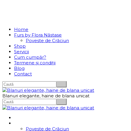
Se incarcă...
Navigation
Home
Furs by Flora Năstase
Poveste de Crăciun
Shop
Servicii
Cum cumpăr?
Termene și condiții
Blog
Contact
Blanuri elegante, haine de blana unicat
Home
Furs by Flora Năstase
Poveste de Crăciun