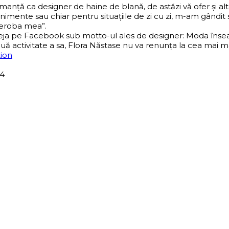
nță ca designer de haine de blană, de astăzi vă ofer și al
evenimente sau chiar pentru situațiile de zi cu zi, m-am gând
deroba mea”.
pe Facebook sub motto-ul ales de designer: Moda înseamn
ouă activitate a sa, Flora Năstase nu va renunța la cea mai 
tion
4