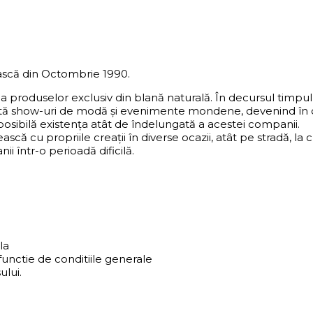
scă din Octombrie 1990.
ea produselor exclusiv din blană naturală. În decursul timp
ntă show-uri de modă și evenimente mondene, devenind în ce
 posibilă existența atât de îndelungată a acestei companii.
ească cu propriile creații în diverse ocazii, atât pe stradă,
i într-o perioadă dificilă.
la
functie de conditiile generale
ului.