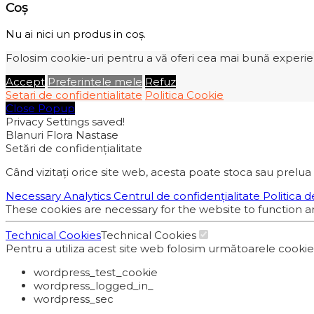
Coș
Nu ai nici un produs in coș.
Folosim cookie-uri pentru a vă oferi cea mai bună experiență
Accept
Preferintele mele
Refuz
Setari de confidentialitate
Politica Cookie
Close Popup
Privacy Settings saved!
Blanuri Flora Nastase
Setări de confidențialitate
Când vizitați orice site web, acesta poate stoca sau prelua 
Necessary
Analytics
Centrul de confidențialitate
Politica d
These cookies are necessary for the website to function a
Technical Cookies
Technical Cookies
Pentru a utiliza acest site web folosim următoarele cooki
wordpress_test_cookie
wordpress_logged_in_
wordpress_sec