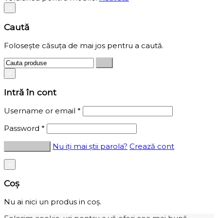
×
Caută
Folosește căsuța de mai jos pentru a caută.
×
Intră în cont
Username or email
*
Password
*
Nu iți mai știi parola?
Crează cont
×
Coș
Nu ai nici un produs in coș.