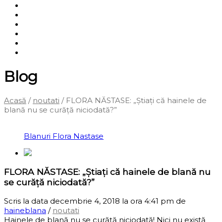
Shop
Servicii
Cum cumpăr?
Termene și condiții
Blog
Contact
Blog
Acasă
/
noutati
/
FLORA NĂSTASE: „Știați că hainele de
blană nu se curăță niciodată?”
‹
Înapoi la pagina anterioară
Blanuri Flora Nastase
FLORA NĂSTASE: „Știați că hainele de blană nu
se curăță niciodată?”
Scris la data decembrie 4, 2018 la ora 4:41 pm
de
haineblana
/
noutati
Hainele de blană nu se curăță niciodată! Nici nu există