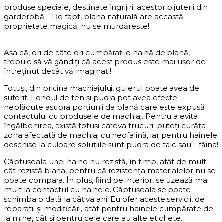
produse speciale, destinate îngrijirii acestor bijuterii din
garderobă… De fapt, blana naturală are această
proprietate magică: nu se murdărește!
Așa că, ori de câte ori cumpărați o haină de blană,
trebuie să vă gândiți că acest produs este mai ușor de
întreținut decât vă imaginați!
Totuși, din pricina machiajului, gulerul poate avea de
suferit. Fondul de ten și pudra pot avea efecte
neplăcute asupra porțiunii de blană care este expusă
contactului cu produsele de machiaj. Pentru a evita
îngălbenirea, există totuși câteva trucuri: puteți curăța
zona afectată de machiaj cu neofalină, iar pentru hainele
deschise la culoare soluțiile sunt pudra de talc sau… făina!
Căptuşeala unei haine nu rezistă, în timp, atât de mult
cât rezistă blana, pentru că rezistenţa materialelor nu se
poate compara. În plus, fiind pe interior, se uzează mai
mult la contactul cu hainele. Căptuşeala se poate
schimba o dată la câţiva ani. Eu ofer aceste servicii, de
reparatii şi modificări, atât pentru hainele cumpărate de
la mine, cât şi pentru cele care au alte etichete.