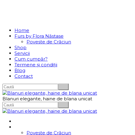
Se incarcă...
Navigation
Home
Furs by Flora Năstase
Poveste de Crăciun
Shop
Servicii
Cum cumpăr?
Termene și condiții
Blog
Contact
Blanuri elegante, haine de blana unicat
Home
Furs by Flora Năstase
Poveste de Crăciun