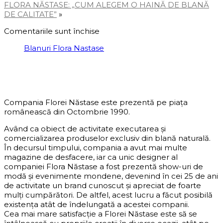
FLORA NĂSTASE: „CUM ALEGEM O HAINĂ DE BLANĂ
DE CALITATE”
»
Comentariile sunt închise
Blanuri Flora Nastase
DESPRE COMPANIE
Compania Florei Năstase este prezentă pe piața
românească din Octombrie 1990.
Având ca obiect de activitate executarea și
comercializarea produselor exclusiv din blană naturală.
În decursul timpului, compania a avut mai multe
magazine de desfacere, iar ca unic designer al
companiei Flora Năstase a fost prezentă show-uri de
modă și evenimente mondene, devenind în cei 25 de ani
de activitate un brand cunoscut și apreciat de foarte
mulți cumpărători. De altfel, acest lucru a făcut posibilă
existența atât de îndelungată a acestei companii.
Cea mai mare satisfacție a Florei Năstase este să se