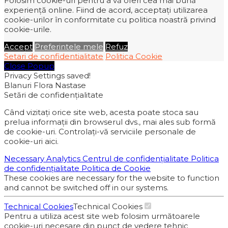
Folosim cookie-uri pentru a vă oferi cea mai bună
experiență online. Fiind de acord, acceptați utilizarea
cookie-urilor în conformitate cu politica noastră privind
cookie-urile.
Accept
Preferintele mele
Refuz
Setari de confidentialitate
Politica Cookie
Close Popup
Privacy Settings saved!
Blanuri Flora Nastase
Setări de confidențialitate
Când vizitați orice site web, acesta poate stoca sau
prelua informații din browserul dvs., mai ales sub formă
de cookie-uri. Controlați-vă serviciile personale de
cookie-uri aici.
Necessary
Analytics
Centrul de confidențialitate
Politica
de confidențialitate
Politica de Cookie
These cookies are necessary for the website to function
and cannot be switched off in our systems.
Technical Cookies
Technical Cookies
Pentru a utiliza acest site web folosim următoarele
cookie-uri necesare din punct de vedere tehnic