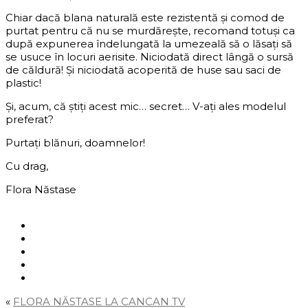
Chiar dacă blana naturală este rezistentă şi comod de
purtat pentru că nu se murdăreşte, recomand totuşi ca
după expunerea îndelungată la umezeală să o lăsaţi să
se usuce în locuri aerisite. Niciodată direct lângă o sursă
de căldură! Şi niciodată acoperită de huse sau saci de
plastic!
Şi, acum, că ştiţi acest mic… secret… V-aţi ales modelul
preferat?
Purtaţi blănuri, doamnelor!
Cu drag,
Flora Năstase
Social
«
FLORA NĂSTASE LA CANCAN TV