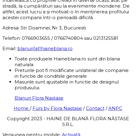
întâlnească cu propriile creații în diverse ocazii, atât pe
stradă, la cumpărături sau la evenimente mondene. De
altfel, acest lucru a și motivat-o în menținerea profilului
acestei companii într-o perioadă dificilă.
Adresa: Str Doamnei, Nr 3, Bucuresti
Telefon: 0766903655 / 0766740804 sau 0213125581
Email:
blanuri[at]haineblana.ro
Toate produsele Haineblana.ro sunt din blana
naturala
Preturile pot fi modificate unilateral de companie
in functie de conditiile generale
Masurile sunt ajustabile in functie de designul
produsului.
Blanuri Flora Nastase
Home
/
Furs by Flora Nastase
/
Contact
/
ANPC
Copyright 2023 - HAINE DE BLANĂ FLORA NĂSTASE
S.R.L.
Versiunea pentru mobile:
Activată