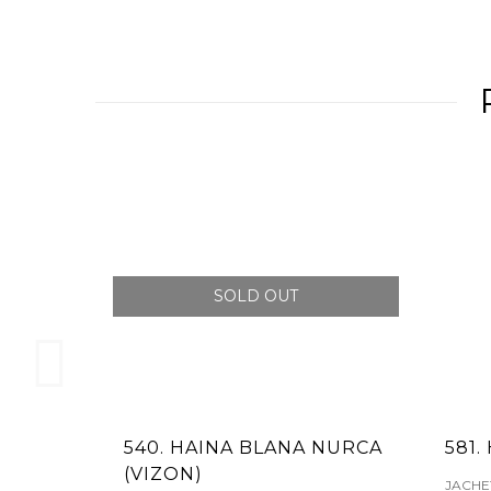
SOLD OUT
540. HAINA BLANA NURCA
581.
(VIZON)
JACHE