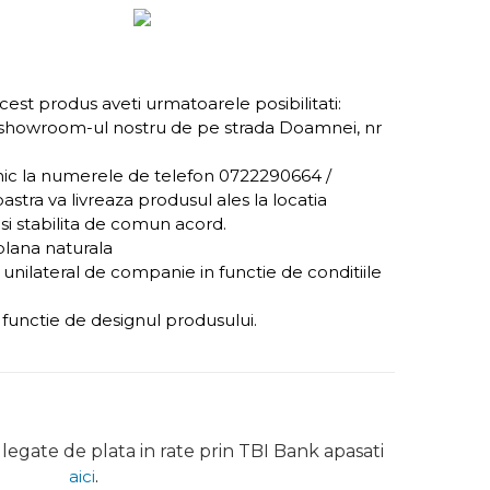
acest produs aveti urmatoarele posibilitati:
 showroom-ul nostru de pe strada Doamnei, nr
onic la numerele de telefon 0722290664 /
stra va livreaza produsul ales la locatia
i stabilita de comun acord.
blana naturala
e unilateral de companie in functie de conditiile
n functie de designul produsului.
legate de plata in rate prin TBI Bank apasati
aici
.