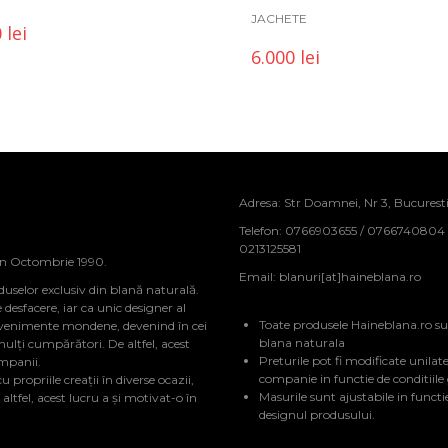
JACHETE
0
lei
6.000
lei
Adresa: Str Doamnei, Nr 3, Bucurest
Telefon: 0766903655 / 0766740804
0213125581
in Octombrie 1990.
Email:
blanuri[at]haineblana.ro
duselor exclusiv din blană naturală.
sfacere, iar ca unic designer al
Toate produsele Haineblana.ro su
evenimente mondene, devenind în cei
blana naturala
mulți cumpărători. De altfel, acest
Preturile pot fi modificate unilate
ompanii.
companie in functie de conditiile
 propriile creații în diverse ocazii,
Masurile sunt ajustabile in functi
tfel, acest lucru a și motivat-o în
designul produsului.