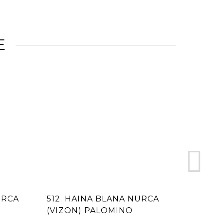
E
URCA
512. HAINA BLANA NURCA
304. 
(VIZON) PALOMINO
NURC