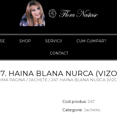
ASE
SHOP
SERVICII
CUM CUMPĂR?
CONTACT
47. HAINA BLANA NURCA (VIZO
IMA PAGINĂ
/
JACHETE
/ 247. HAINA BLANA NURCA (VIZ
INFORMAȚII PRODUS
Cod produs:
247
Categorie:
Jachete
.