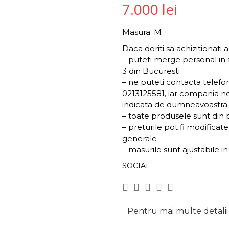
7.000
lei
Masura: M
Daca doriti sa achizitionati 
– puteti merge personal in
3 din Bucuresti
– ne puteti contacta telef
0213125581, iar compania noa
indicata de dumneavoastra s
– toate produsele sunt din 
– preturile pot fi modificat
generale
– masurile sunt ajustabile i
SOCIAL
Pentru mai multe detalii 