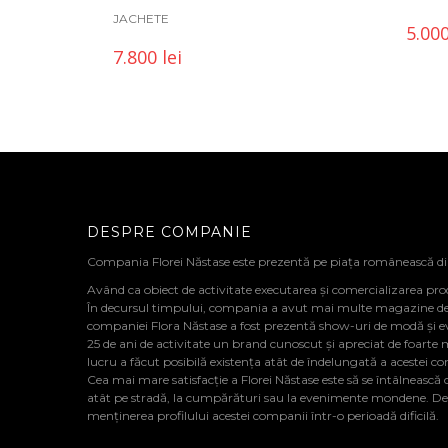
JACHETE
5.00
7.800
lei
DESPRE COMPANIE
Compania Florei Năstase este prezentă pe piața românească d
Având ca obiect de activitate executarea și comercializarea pro
În decursul timpului, compania a avut mai multe magazine de de
companiei Flora Năstase a fost prezentă show-uri de modă și 
25 de ani de activitate un brand cunoscut și apreciat de foarte 
lucru a făcut posibilă existența atât de îndelungată a acestei c
Cea mai mare satisfacție a Florei Năstase este să se întâlnească cu
atât pe stradă, la cumpărături sau la evenimente mondene. De al
menținerea profilului acestei companii într-o perioadă dificilă.