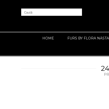
HOME
FURS BY FLORA NĂST
2
PR