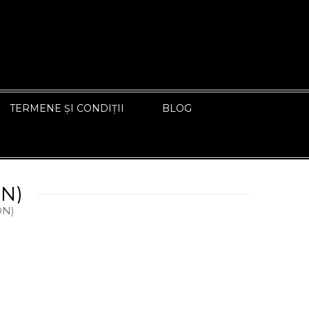
TERMENE ȘI CONDIȚII
BLOG
N)
ÎNAPOI LA PAGINA ANTERIOARĂ
ON)