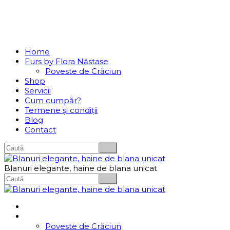
Se incarcă...
Navigation
Home
Furs by Flora Năstase
Poveste de Crăciun
Shop
Servicii
Cum cumpăr?
Termene și condiții
Blog
Contact
Blanuri elegante, haine de blana unicat
Home
Furs by Flora Năstase
Poveste de Crăciun