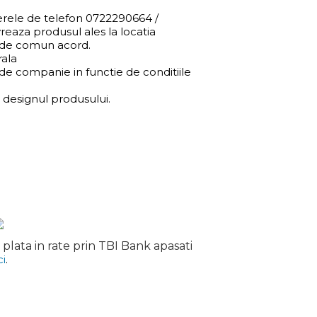
erele de telefon 0722290664 /
reaza produsul ales la locatia
a de comun acord.
rala
l de companie in functie de conditiile
e designul produsului.
plata in rate prin TBI Bank apasati
ci
.