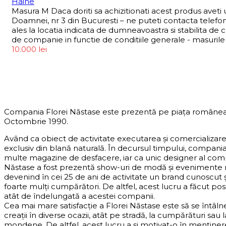
Haine
Masura M Daca doriti sa achizitionati acest produs aveti
Doamnei, nr 3 din Bucuresti – ne puteti contacta telefo
ales la locatia indicata de dumneavoastra si stabilita de 
de companie in functie de conditiile generale - masurile 
10.000
lei
DESPRE COMPANIE
Compania Florei Năstase este prezentă pe piața românea
Octombrie 1990.
Având ca obiect de activitate executarea și comercializar
exclusiv din blană naturală. În decursul timpului, compani
multe magazine de desfacere, iar ca unic designer al com
Năstase a fost prezentă show-uri de modă și eveniment
devenind în cei 25 de ani de activitate un brand cunoscut 
foarte mulți cumpărători. De altfel, acest lucru a făcut pos
atât de îndelungată a acestei companii.
Cea mai mare satisfacție a Florei Năstase este să se întâln
creații în diverse ocazii, atât pe stradă, la cumpărături sa
mondene. De altfel, acest lucru a și motivat-o în menținere