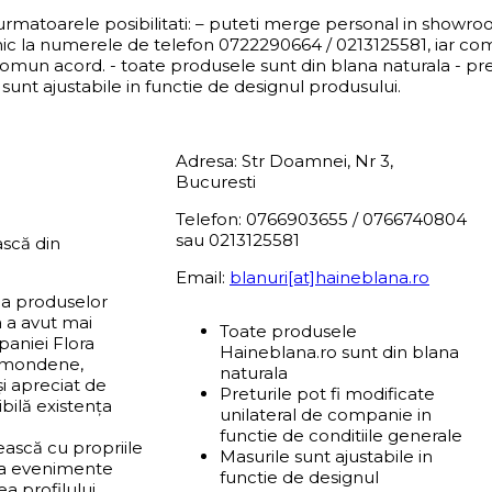
 urmatoarele posibilitati: – puteti merge personal in showr
nic la numerele de telefon 0722290664 / 0213125581, iar co
comun acord. - toate produsele sunt din blana naturala - pret
sunt ajustabile in functie de designul produsului.
Adresa: Str Doamnei, Nr 3,
Bucuresti
Telefon: 0766903655 / 0766740804
sau 0213125581
scă din
Email:
blanuri[at]haineblana.ro
ea produselor
a a avut mai
Toate produsele
paniei Flora
Haineblana.ro sunt din blana
e mondene,
naturala
și apreciat de
Preturile pot fi modificate
ibilă existența
unilateral de companie in
functie de conditiile generale
ească cu propriile
Masurile sunt ajustabile in
u la evenimente
functie de designul
a profilului