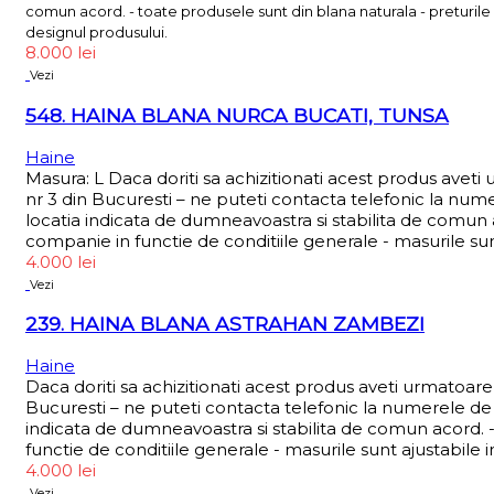
comun acord. - toate produsele sunt din blana naturala - preturile 
designul produsului.
8.000
lei
Vezi
548. HAINA BLANA NURCA BUCATI, TUNSA
Haine
Masura: L Daca doriti sa achizitionati acest produs avet
nr 3 din Bucuresti – ne puteti contacta telefonic la num
locatia indicata de dumneavoastra si stabilita de comun a
companie in functie de conditiile generale - masurile sun
4.000
lei
Vezi
239. HAINA BLANA ASTRAHAN ZAMBEZI
Haine
Daca doriti sa achizitionati acest produs aveti urmatoar
Bucuresti – ne puteti contacta telefonic la numerele de 
indicata de dumneavoastra si stabilita de comun acord. -
functie de conditiile generale - masurile sunt ajustabile 
4.000
lei
Vezi