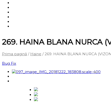
Shop
Servicii
Cum cumpăr?
Termene și condiții
Blog
Contact
269. HAINA BLANA NURCA 
Prima pagină
/
Haine
/ 269. HAINA BLANA NURCA (VIZ
‹
Înapoi la pagina anterioară
Bug Fix