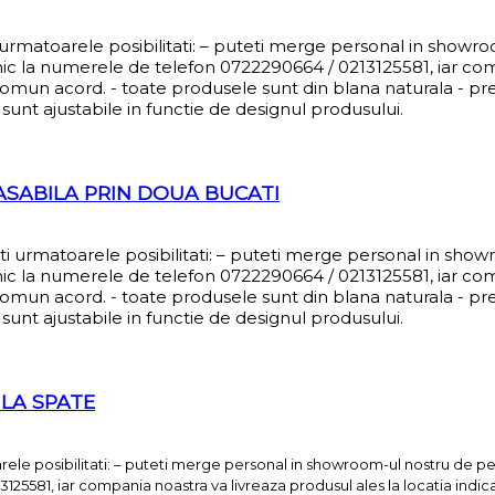
i urmatoarele posibilitati: – puteti merge personal in showr
nic la numerele de telefon 0722290664 / 0213125581, iar co
comun acord. - toate produsele sunt din blana naturala - pret
sunt ajustabile in functie de designul produsului.
ASABILA PRIN DOUA BUCATI
eti urmatoarele posibilitati: – puteti merge personal in sho
nic la numerele de telefon 0722290664 / 0213125581, iar co
comun acord. - toate produsele sunt din blana naturala - pret
sunt ajustabile in functie de designul produsului.
 LA SPATE
arele posibilitati: – puteti merge personal in showroom-ul nostru de p
125581, iar compania noastra va livreaza produsul ales la locatia indic