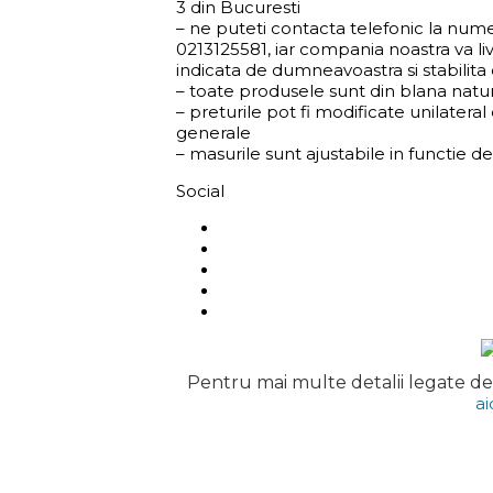
3 din Bucuresti
– ne puteti contacta telefonic la num
0213125581, iar compania noastra va liv
indicata de dumneavoastra si stabilit
– toate produsele sunt din blana natu
– preturile pot fi modificate unilatera
generale
– masurile sunt ajustabile in functie d
Social
Pentru mai multe detalii legate de 
ai