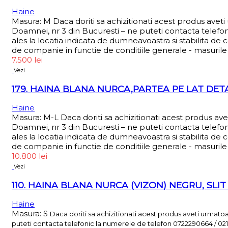
Haine
Masura: M Daca doriti sa achizitionati acest produs avet
Doamnei, nr 3 din Bucuresti – ne puteti contacta telefo
ales la locatia indicata de dumneavoastra si stabilita de 
de companie in functie de conditiile generale - masurile 
7.500
lei
Vezi
179. HAINA BLANA NURCA,PARTEA PE LAT DET
Haine
Masura: M-L Daca doriti sa achizitionati acest produs av
Doamnei, nr 3 din Bucuresti – ne puteti contacta telefo
ales la locatia indicata de dumneavoastra si stabilita de 
de companie in functie de conditiile generale - masurile 
10.800
lei
Vezi
110. HAINA BLANA NURCA (VIZON) NEGRU, SLIT
Haine
Masura: S
Daca doriti sa achizitionati acest produs aveti urmato
puteti contacta telefonic la numerele de telefon 0722290664 / 0213