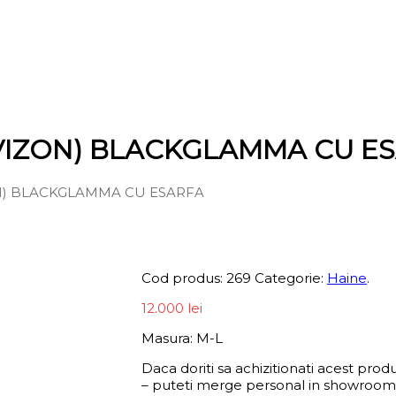
(VIZON) BLACKGLAMMA CU E
ON) BLACKGLAMMA CU ESARFA
Informații produs
Cod produs:
269
Categorie:
Haine
.
12.000
lei
Masura: M-L
Daca doriti sa achizitionati acest produ
– puteti merge personal in showroom-