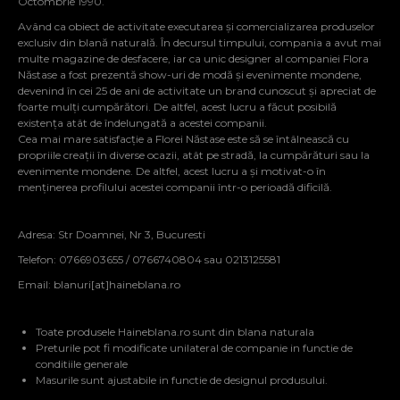
Octombrie 1990.
Având ca obiect de activitate executarea și comercializarea produselor
exclusiv din blană naturală. În decursul timpului, compania a avut mai
multe magazine de desfacere, iar ca unic designer al companiei Flora
Năstase a fost prezentă show-uri de modă și evenimente mondene,
devenind în cei 25 de ani de activitate un brand cunoscut și apreciat de
foarte mulți cumpărători. De altfel, acest lucru a făcut posibilă
existența atât de îndelungată a acestei companii.
Cea mai mare satisfacție a Florei Năstase este să se întâlnească cu
propriile creații în diverse ocazii, atât pe stradă, la cumpărături sau la
evenimente mondene. De altfel, acest lucru a și motivat-o în
menținerea profilului acestei companii într-o perioadă dificilă.
Adresa: Str Doamnei, Nr 3, Bucuresti
Telefon: 0766903655 / 0766740804 sau 0213125581
Email:
blanuri[at]haineblana.ro
Toate produsele Haineblana.ro sunt din blana naturala
Preturile pot fi modificate unilateral de companie in functie de
conditiile generale
Masurile sunt ajustabile in functie de designul produsului.