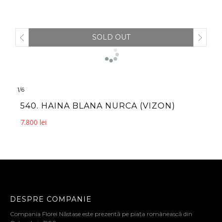
SOLD OUT
1
/
6
1
540. HAINA BLANA NURCA (VIZON)
7.800
lei
DESPRE COMPANIE
Compania Florei Năstase este prezentă pe piața românească din