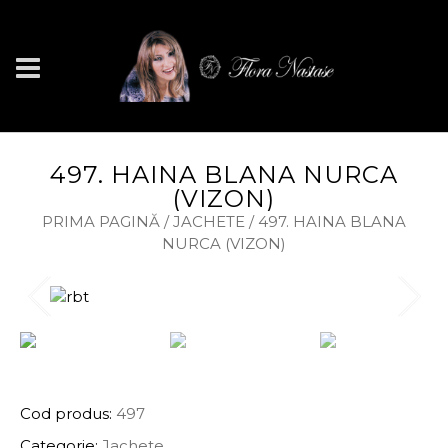
497. HAINA BLANA NURCA
(VIZON)
PRIMA PAGINĂ
/
JACHETE
/ 497. HAINA BLANA
NURCA (VIZON)
INFORMAȚII PRODUS
Cod produs:
497
Categorie:
Jachete
.