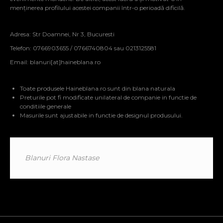
menținerea profilului acestei companii într-o perioadă dificilă.
Adresa: Str Doamnei, Nr 3, Bucuresti
Telefon: 0766903655 / 0766740804 sau 0213125581
Email:
blanuri[at]haineblana.ro
Toate produsele Haineblana.ro sunt din blana naturala
Preturile pot fi modificate unilateral de companie in functie de
conditiile generale
Masurile sunt ajustabile in functie de designul produsului.
Blanuri Flora Nastase