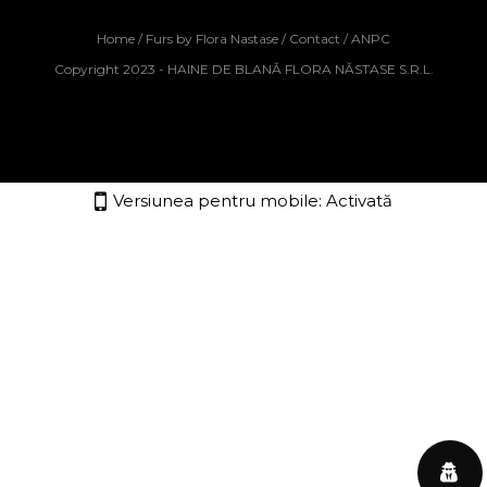
Home
/
Furs by Flora Nastase
/
Contact
/
ANPC
Copyright 2023 - HAINE DE BLANĂ FLORA NĂSTASE S.R.L.
Versiunea pentru mobile:
Activată