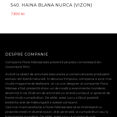
540. HAINA BLANA NURCA (VIZON)
7.800
lei
DESPRE COMPANIE
Compania Florei Năstase este prezentă pe piața românească din
Octombrie 1990.
Având ca obiect de activitate executarea și comercializarea produselor
exclusiv din blană naturală. În decursul timpului, compania a avut mai
multe magazine de desfacere, iar ca unic designer al companiei Flora
Năstase a fost prezentă show-uri de modă și evenimente mondene,
devenind în cei 25 de ani de activitate un brand cunoscut și apreciat de
foarte mulți cumpărători. De altfel, acest lucru a făcut posibilă
existența atât de îndelungată a acestei companii.
Cea mai mare satisfacție a Florei Năstase este să se întâlnească cu
propriile creații în diverse ocazii, atât pe stradă, la cumpărături sau la
evenimente mondene. De altfel, acest lucru a și motivat-o în