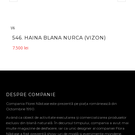
1
/
6
1
546. HAINA BLANA NURCA (VIZON)
7.500
lei
DESPRE COMPANIE
Compania Florei Năstase este prezentă pe piața românească din
Octombrie 1990.
Având ca obiect de activitate executarea și comercializarea produselor
exclusiv din blană naturală. În decursul timpului, compania a avut mai
multe magazine de desfacere, iar ca unic designer al companiei Flora
Năstase a fost prezentă show-uri de modă și evenimente mondene,