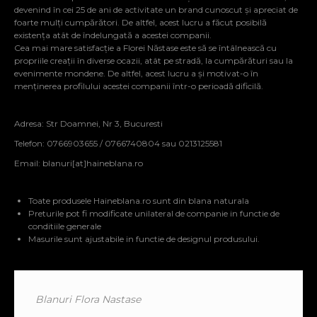
devenind în cei 25 de ani de activitate un brand cunoscut și apreciat de
foarte mulți cumpărători. De altfel, acest lucru a făcut posibilă
existența atât de îndelungată a acestei companii.
Cea mai mare satisfacție a Florei Năstase este să se întâlnească cu
propriile creații în diverse ocazii, atât pe stradă, la cumpărături sau la
evenimente mondene. De altfel, acest lucru a și motivat-o în
menținerea profilului acestei companii într-o perioadă dificilă.
Adresa: Str Doamnei, Nr 3, Bucuresti
Telefon: 0766903655 / 0766740804 sau 0213125581
Email:
blanuri[at]haineblana.ro
Toate produsele Haineblana.ro sunt din blana naturala
Preturile pot fi modificate unilateral de companie in functie de
conditiile generale
Masurile sunt ajustabile in functie de designul produsului.
Blanuri Flora Nastase