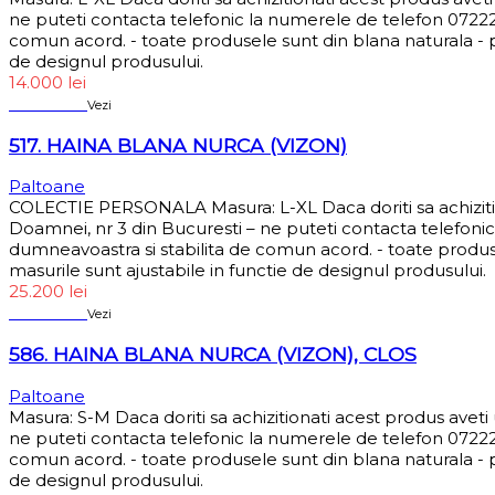
ne puteti contacta telefonic la numerele de telefon 072229
comun acord. - toate produsele sunt din blana naturala - pr
de designul produsului.
14.000
lei
Sold out
Vezi
517. HAINA BLANA NURCA (VIZON)
Paltoane
COLECTIE PERSONALA Masura: L-XL Daca doriti sa achizitio
Doamnei, nr 3 din Bucuresti – ne puteti contacta telefonic
dumneavoastra si stabilita de comun acord. - toate produsel
masurile sunt ajustabile in functie de designul produsului.
25.200
lei
Sold out
Vezi
586. HAINA BLANA NURCA (VIZON), CLOS
Paltoane
Masura: S-M Daca doriti sa achizitionati acest produs avet
ne puteti contacta telefonic la numerele de telefon 072229
comun acord. - toate produsele sunt din blana naturala - pr
de designul produsului.