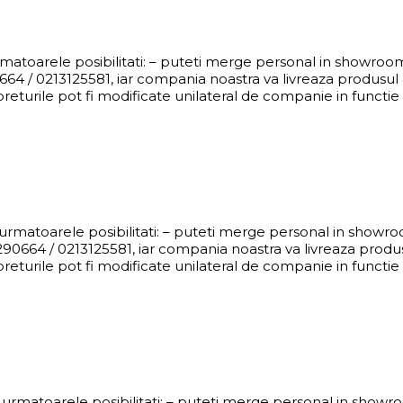
urmatoarele posibilitati: – puteti merge personal in showro
4 / 0213125581, iar compania noastra va livreaza produsul al
eturile pot fi modificate unilateral de companie in functie d
i urmatoarele posibilitati: – puteti merge personal in showr
0664 / 0213125581, iar compania noastra va livreaza produsul
eturile pot fi modificate unilateral de companie in functie d
ti urmatoarele posibilitati: – puteti merge personal in show