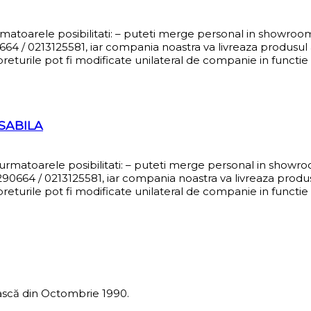
urmatoarele posibilitati: – puteti merge personal in showro
4 / 0213125581, iar compania noastra va livreaza produsul al
eturile pot fi modificate unilateral de companie in functie d
SABILA
i urmatoarele posibilitati: – puteti merge personal in showr
0664 / 0213125581, iar compania noastra va livreaza produsul
eturile pot fi modificate unilateral de companie in functie d
scă din Octombrie 1990.