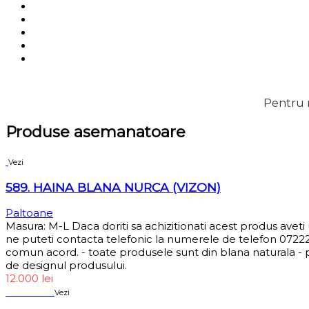
Pentru m
Produse asemanatoare
Vezi
589. HAINA BLANA NURCA (VIZON)
Paltoane
Masura: M-L Daca doriti sa achizitionati acest produs avet
ne puteti contacta telefonic la numerele de telefon 072229
comun acord. - toate produsele sunt din blana naturala - pr
de designul produsului.
12.000
lei
Sold out
Vezi