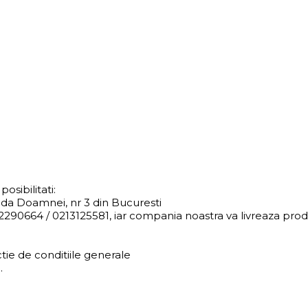
osibilitati:
da Doamnei, nr 3 din Bucuresti
290664 / 0213125581, iar compania noastra va livreaza produs
tie de conditiile generale
.