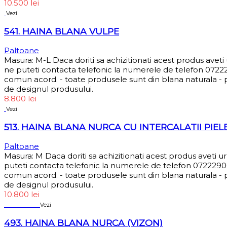
10.500
lei
Vezi
541. HAINA BLANA VULPE
Paltoane
Masura: M-L Daca doriti sa achizitionati acest produs avet
ne puteti contacta telefonic la numerele de telefon 072229
comun acord. - toate produsele sunt din blana naturala - pr
de designul produsului.
8.800
lei
Vezi
513. HAINA BLANA NURCA CU INTERCALATII PIEL
Paltoane
Masura: M Daca doriti sa achizitionati acest produs aveti 
puteti contacta telefonic la numerele de telefon 072229066
comun acord. - toate produsele sunt din blana naturala - pr
de designul produsului.
10.800
lei
Sold out
Vezi
493. HAINA BLANA NURCA (VIZON)