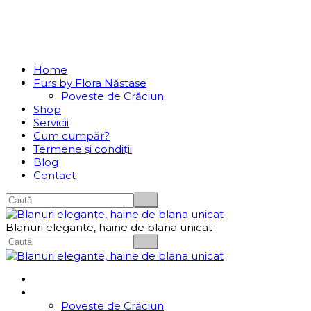
Se incarcă...
Navigation
Home
Furs by Flora Năstase
Poveste de Crăciun
Shop
Servicii
Cum cumpăr?
Termene și condiții
Blog
Contact
Blanuri elegante, haine de blana unicat
Home
Furs by Flora Năstase
Poveste de Crăciun