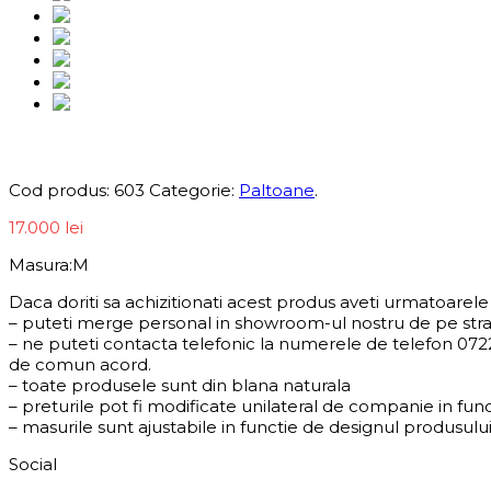
Informații produs
Cod produs:
603
Categorie:
Paltoane
.
17.000
lei
Masura:M
Daca doriti sa achizitionati acest produs aveti urmatoarele p
– puteti merge personal in showroom-ul nostru de pe stra
– ne puteti contacta telefonic la numerele de telefon 0722
de comun acord.
– toate produsele sunt din blana naturala
– preturile pot fi modificate unilateral de companie in func
– masurile sunt ajustabile in functie de designul produsului
Social