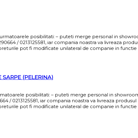
i urmatoarele posibilitati: – puteti merge personal in showr
0664 / 0213125581, iar compania noastra va livreaza produsul
eturile pot fi modificate unilateral de companie in functie d
E SARPE (PELERINA)
urmatoarele posibilitati: – puteti merge personal in showro
4 / 0213125581, iar compania noastra va livreaza produsul al
eturile pot fi modificate unilateral de companie in functie d