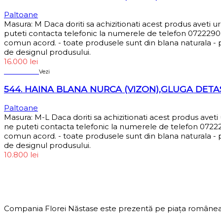
Paltoane
Masura: M Daca doriti sa achizitionati acest produs aveti 
puteti contacta telefonic la numerele de telefon 072229066
comun acord. - toate produsele sunt din blana naturala - pr
de designul produsului.
16.000
lei
Sold out
Vezi
544. HAINA BLANA NURCA (VIZON),GLUGA DETA
Paltoane
Masura: M-L Daca doriti sa achizitionati acest produs avet
ne puteti contacta telefonic la numerele de telefon 072229
comun acord. - toate produsele sunt din blana naturala - pr
de designul produsului.
10.800
lei
DESPRE COMPANIE
Compania Florei Năstase este prezentă pe piața românea