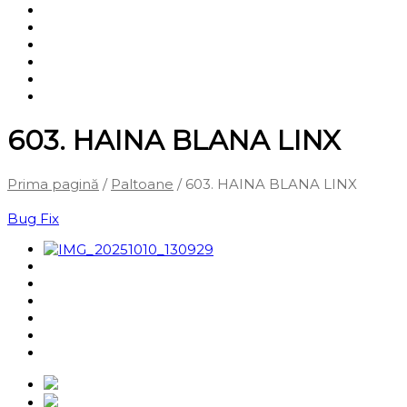
Shop
Servicii
Cum cumpăr?
Termene și condiții
Blog
Contact
603. HAINA BLANA LINX
Prima pagină
/
Paltoane
/ 603. HAINA BLANA LINX
‹
Înapoi la pagina anterioară
Bug Fix