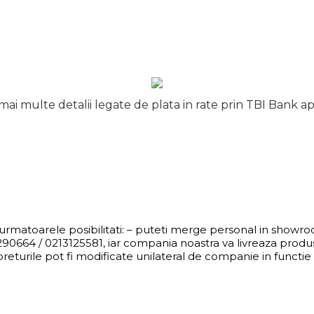
ai multe detalii legate de plata in rate prin TBI Bank ap
i urmatoarele posibilitati: – puteti merge personal in showr
0664 / 0213125581, iar compania noastra va livreaza produsul
eturile pot fi modificate unilateral de companie in functie d