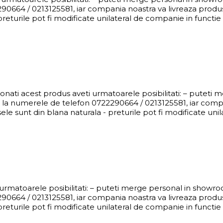
0664 / 0213125581, iar compania noastra va livreaza produsul
eturile pot fi modificate unilateral de companie in functie d
nati acest produs aveti urmatoarele posibilitati: – puteti
 la numerele de telefon 0722290664 / 0213125581, iar compan
e sunt din blana naturala - preturile pot fi modificate unil
i urmatoarele posibilitati: – puteti merge personal in showr
0664 / 0213125581, iar compania noastra va livreaza produsul
eturile pot fi modificate unilateral de companie in functie d