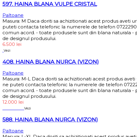
597. HAINA BLANA VULPE CRISTAL
Paltoane
Masura: M Daca doriti sa achizitionati acest produs aveti 
puteti contacta telefonic la numerele de telefon 072229066
comun acord. - toate produsele sunt din blana naturala - pr
de designul produsului.
6.500
lei
Vezi
408. HAINA BLANA NURCA (VIZON)
Paltoane
Masura: M-L Daca doriti sa achizitionati acest produs avet
ne puteti contacta telefonic la numerele de telefon 072229
comun acord. - toate produsele sunt din blana naturala - pr
de designul produsului.
12.000
lei
Sold out
Vezi
588. HAINA BLANA NURCA (VIZON)
Paltoane
Masura: L-XL Daca doriti sa achizitionati acest produs ave