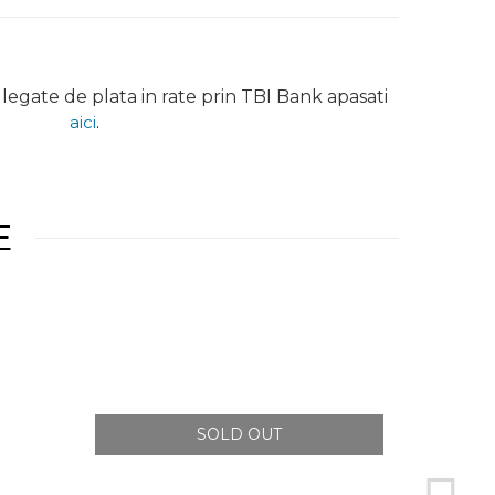
legate de plata in rate prin TBI Bank apasati
aici
.
E
SOLD OUT