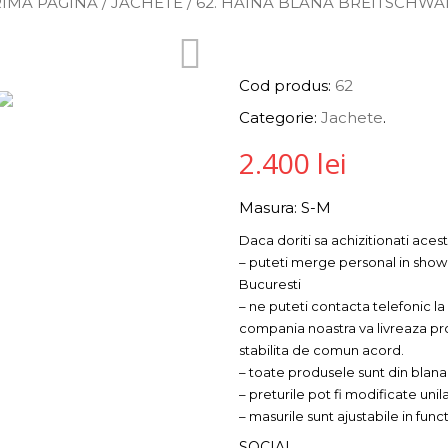
IMA PAGINĂ
/
JACHETE
/ 62. HAINA BLANA BREITSCHW
INFORMAȚII PRODUS
Cod produs:
62
Categorie:
Jachete
.
2.400
lei
Masura: S-M
Daca doriti sa achizitionati aces
– puteti merge personal in show
Bucuresti
– ne puteti contacta telefonic l
compania noastra va livreaza pro
stabilita de comun acord.
– toate produsele sunt din blana
– preturile pot fi modificate uni
– masurile sunt ajustabile in fun
SOCIAL