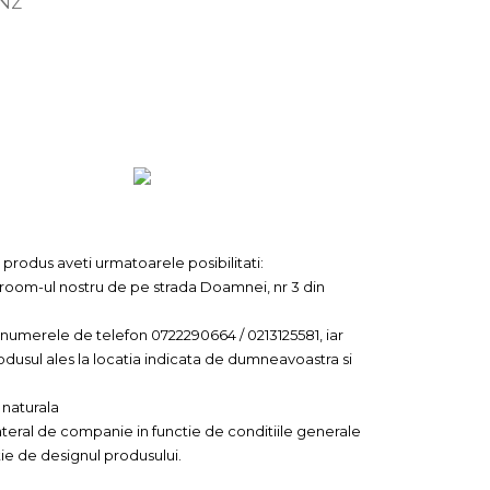
ANZ
t produs aveti urmatoarele posibilitati:
room-ul nostru de pe strada Doamnei, nr 3 din
a numerele de telefon 0722290664 / 0213125581, iar
dusul ales la locatia indicata de dumneavoastra si
 naturala
lateral de companie in functie de conditiile generale
ctie de designul produsului.