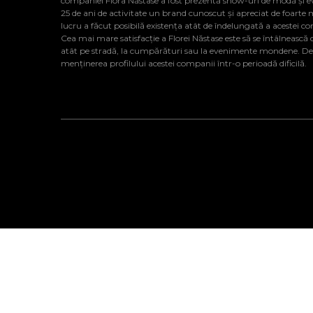
companiei Flora Năstase a fost prezentă show-uri de modă și 
25 de ani de activitate un brand cunoscut și apreciat de foarte 
lucru a făcut posibilă existența atât de îndelungată a acestei c
Cea mai mare satisfacție a Florei Năstase este să se întâlnească cu
atât pe stradă, la cumpărături sau la evenimente mondene. De al
menținerea profilului acestei companii într-o perioadă dificilă.