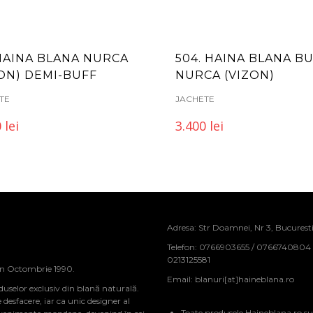
 HAINA BLANA NURCA
504. HAINA BLANA B
ZON) DEMI-BUFF
NURCA (VIZON)
TE
JACHETE
0
lei
3.400
lei
Adresa: Str Doamnei, Nr 3, Bucurest
Telefon: 0766903655 / 0766740804
0213125581
in Octombrie 1990.
Email:
blanuri[at]haineblana.ro
duselor exclusiv din blană naturală.
sfacere, iar ca unic designer al
Toate produsele Haineblana.ro su