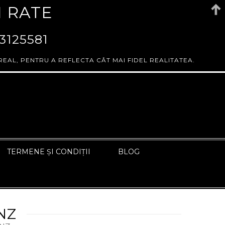
N RATE
3125581
REAL, PENTRU A REFLECTA CÂT MAI FIDEL REALITATEA.
TERMENE ȘI CONDIȚII
BLOG
NZ
ÎNAPOI LA PAGINA ANTERIOARĂ