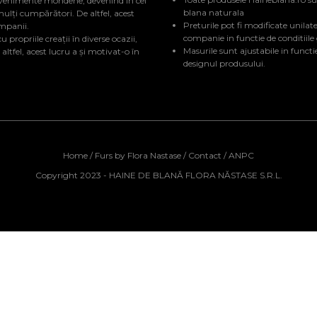
evenimente mondene, devenind în cei
blana naturala
mulți cumpărători. De altfel, acest
Preturile pot fi modificate unilate
ompanii.
companie in functie de conditiile
 propriile creații în diverse ocazii,
Masurile sunt ajustabile in functi
tfel, acest lucru a și motivat-o în
designul produsului.
Home
/
Furs by Flora Nastase
/
Contact
/
ANPC
Copyright 2023 - HAINE DE BLANĂ FLORA NĂSTASE S.R.L.