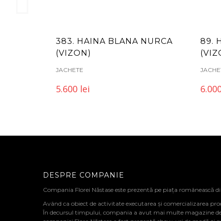
383. HAINA BLANA NURCA
89.
(VIZON)
(VI
JACHETE
JACHE
5.600
lei
6.00
DESPRE COMPANIE
Compania Florei Năstase este prezentă pe piața românească d
Având ca obiect de activitate executarea și comercializarea pro
În decursul timpului, compania a avut mai multe magazine de de