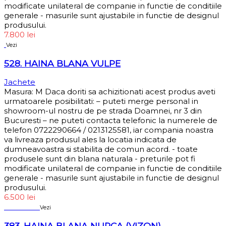
modificate unilateral de companie in functie de conditiile
generale - masurile sunt ajustabile in functie de designul
produsului.
7.800
lei
Vezi
528. HAINA BLANA VULPE
Jachete
Masura: M Daca doriti sa achizitionati acest produs aveti
urmatoarele posibilitati: – puteti merge personal in
showroom-ul nostru de pe strada Doamnei, nr 3 din
Bucuresti – ne puteti contacta telefonic la numerele de
telefon 0722290664 / 0213125581, iar compania noastra
va livreaza produsul ales la locatia indicata de
dumneavoastra si stabilita de comun acord. - toate
produsele sunt din blana naturala - preturile pot fi
modificate unilateral de companie in functie de conditiile
generale - masurile sunt ajustabile in functie de designul
produsului.
6.500
lei
Sold out
Vezi
383. HAINA BLANA NURCA (VIZON)