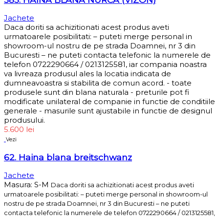
Jachete
Daca doriti sa achizitionati acest produs aveti
urmatoarele posibilitati: – puteti merge personal in
showroom-ul nostru de pe strada Doamnei, nr 3 din
Bucuresti – ne puteti contacta telefonic la numerele de
telefon 0722290664 / 0213125581, iar compania noastra
va livreaza produsul ales la locatia indicata de
dumneavoastra si stabilita de comun acord. - toate
produsele sunt din blana naturala - preturile pot fi
modificate unilateral de companie in functie de conditiile
generale - masurile sunt ajustabile in functie de designul
produsului.
5.600
lei
Vezi
62. Haina blana breitschwanz
Jachete
Masura: S-M
Daca doriti sa achizitionati acest produs aveti
urmatoarele posibilitati: – puteti merge personal in showroom-ul
nostru de pe strada Doamnei, nr 3 din Bucuresti – ne puteti
contacta telefonic la numerele de telefon 0722290664 / 0213125581,