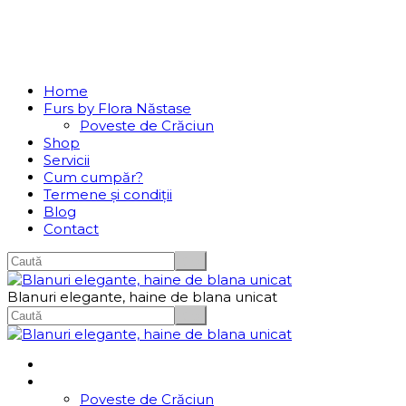
Se incarcă...
Navigation
Home
Furs by Flora Năstase
Poveste de Crăciun
Shop
Servicii
Cum cumpăr?
Termene și condiții
Blog
Contact
Blanuri elegante, haine de blana unicat
Home
Furs by Flora Năstase
Poveste de Crăciun