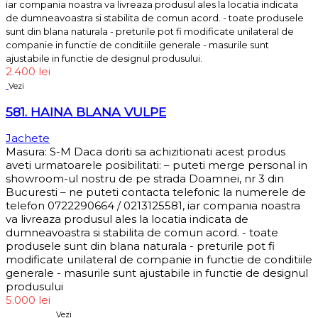
iar compania noastra va livreaza produsul ales la locatia indicata
de dumneavoastra si stabilita de comun acord. - toate produsele
sunt din blana naturala - preturile pot fi modificate unilateral de
companie in functie de conditiile generale - masurile sunt
ajustabile in functie de designul produsului.
2.400
lei
Vezi
581. HAINA BLANA VULPE
Jachete
Masura: S-M Daca doriti sa achizitionati acest produs
aveti urmatoarele posibilitati: – puteti merge personal in
showroom-ul nostru de pe strada Doamnei, nr 3 din
Bucuresti – ne puteti contacta telefonic la numerele de
telefon 0722290664 / 0213125581, iar compania noastra
va livreaza produsul ales la locatia indicata de
dumneavoastra si stabilita de comun acord. - toate
produsele sunt din blana naturala - preturile pot fi
modificate unilateral de companie in functie de conditiile
generale - masurile sunt ajustabile in functie de designul
produsului
5.000
lei
Sold out
Vezi