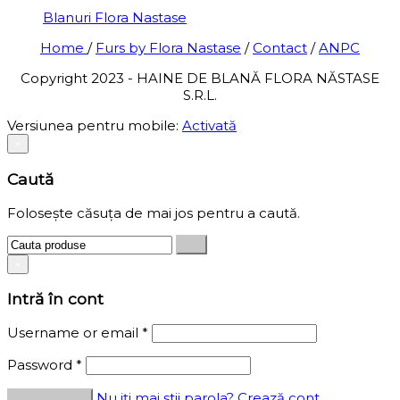
Blanuri Flora Nastase
Home
/
Furs by Flora Nastase
/
Contact
/
ANPC
Copyright 2023 - HAINE DE BLANĂ FLORA NĂSTASE
S.R.L.
Versiunea pentru mobile:
Activată
×
Caută
Folosește căsuța de mai jos pentru a caută.
×
Intră în cont
Username or email
*
Password
*
Nu iți mai știi parola?
Crează cont