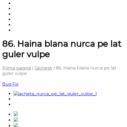
Shop
Servicii
Cum cumpăr?
Termene și condiții
Blog
Contact
86. Haina blana nurca pe lat
guler vulpe
Prima pagină
/
Jachete
/ 86. Haina blana nurca pe lat
guler vulpe
‹
Înapoi la pagina anterioară
Bug Fix