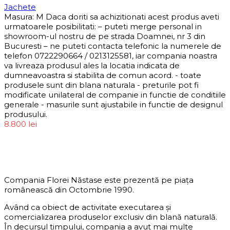
Jachete
Masura: M Daca doriti sa achizitionati acest produs aveti
urmatoarele posibilitati: – puteti merge personal in
showroom-ul nostru de pe strada Doamnei, nr 3 din
Bucuresti – ne puteti contacta telefonic la numerele de
telefon 0722290664 / 0213125581, iar compania noastra
va livreaza produsul ales la locatia indicata de
dumneavoastra si stabilita de comun acord. - toate
produsele sunt din blana naturala - preturile pot fi
modificate unilateral de companie in functie de conditiile
generale - masurile sunt ajustabile in functie de designul
produsului.
8.800
lei
DESPRE COMPANIE
Compania Florei Năstase este prezentă pe piața
românească din Octombrie 1990.
Având ca obiect de activitate executarea și
comercializarea produselor exclusiv din blană naturală.
În decursul timpului, compania a avut mai multe