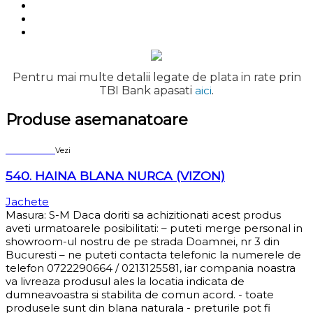
Pentru mai multe detalii legate de plata in rate prin
TBI Bank apasati
aici
.
Produse asemanatoare
Sold out
Vezi
540. HAINA BLANA NURCA (VIZON)
Jachete
Masura: S-M Daca doriti sa achizitionati acest produs
aveti urmatoarele posibilitati: – puteti merge personal in
showroom-ul nostru de pe strada Doamnei, nr 3 din
Bucuresti – ne puteti contacta telefonic la numerele de
telefon 0722290664 / 0213125581, iar compania noastra
va livreaza produsul ales la locatia indicata de
dumneavoastra si stabilita de comun acord. - toate
produsele sunt din blana naturala - preturile pot fi