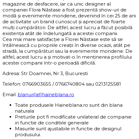
magazine de desfacere, iar ca unic designer al
companiei Flora Năstase a fost prezentă show-uri de
modă și evenimente mondene, devenind în cei 25 de ani
de activitate un brand cunoscut și apreciat de foarte
mulți cumpărători. De altfel, acest lucru a făcut posibilă
existența atât de îndelungată a acestei companii.
Cea mai mare satisfacție a Florei Năstase este să se
întâlnească cu propriile creații în diverse ocazii, atât pe
stradă, la cumpărături sau la evenimente mondene. De
altfel, acest lucru a și motivat-o în menținerea profilului
acestei companii într-o perioadă dificilă.
Adresa: Str Doamnei, Nr 3, Bucuresti
Telefon: 0766903655 / 0766740804 sau 0213125581
Email:
blanuri[at]haineblana.ro
Toate produsele Haineblana.ro sunt din blana
naturala
Preturile pot fi modificate unilateral de companie
in functie de conditiile generale
Masurile sunt ajustabile in functie de designul
produsului.