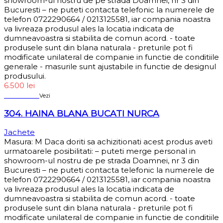
showroom-ul nostru de pe strada Doamnei, nr 3 din
Bucuresti – ne puteti contacta telefonic la numerele de
telefon 0722290664 / 0213125581, iar compania noastra
va livreaza produsul ales la locatia indicata de
dumneavoastra si stabilita de comun acord. - toate
produsele sunt din blana naturala - preturile pot fi
modificate unilateral de companie in functie de conditiile
generale - masurile sunt ajustabile in functie de designul
produsului.
6.500
lei
Sold out
Vezi
304. HAINA BLANA BUCATI NURCA
Jachete
Masura: M Daca doriti sa achizitionati acest produs aveti
urmatoarele posibilitati: – puteti merge personal in
showroom-ul nostru de pe strada Doamnei, nr 3 din
Bucuresti – ne puteti contacta telefonic la numerele de
telefon 0722290664 / 0213125581, iar compania noastra
va livreaza produsul ales la locatia indicata de
dumneavoastra si stabilita de comun acord. - toate
produsele sunt din blana naturala - preturile pot fi
modificate unilateral de companie in functie de conditiile