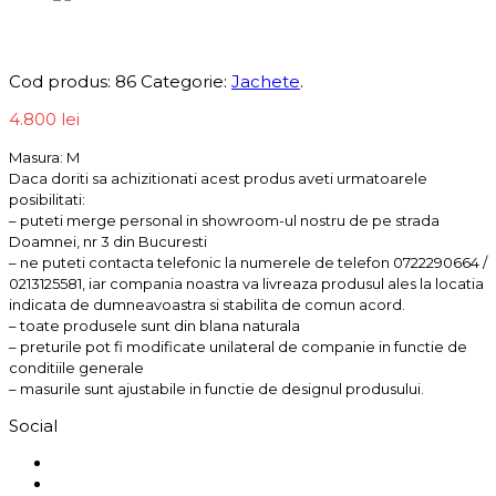
Informații produs
Cod produs:
86
Categorie:
Jachete
.
4.800
lei
Masura: M
Daca doriti sa achizitionati acest produs aveti urmatoarele
posibilitati:
– puteti merge personal in showroom-ul nostru de pe strada
Doamnei, nr 3 din Bucuresti
– ne puteti contacta telefonic la numerele de telefon 0722290664 /
0213125581, iar compania noastra va livreaza produsul ales la locatia
indicata de dumneavoastra si stabilita de comun acord.
– toate produsele sunt din blana naturala
– preturile pot fi modificate unilateral de companie in functie de
conditiile generale
– masurile sunt ajustabile in functie de designul produsului.
Social