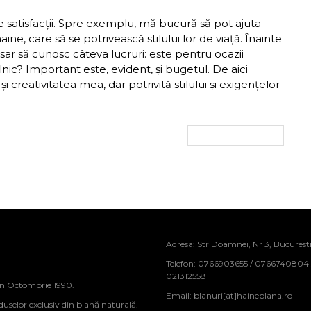
satisfacții. Spre exemplu, mă bucură să pot ajuta
ne, care să se potrivească stilului lor de viață. Înainte
r să cunosc câteva lucruri: este pentru ocazii
lnic? Important este, evident, și bugetul. De aici
reativitatea mea, dar potrivită stilului și exigențelor
VEZI MAI MULTE
Adresa: Str Doamnei, Nr 3, Bucurest
Telefon: 0766903655 / 0766740804
0213125581
in Octombrie 1990.
Email:
blanuri[at]haineblana.ro
duselor exclusiv din blană naturală.