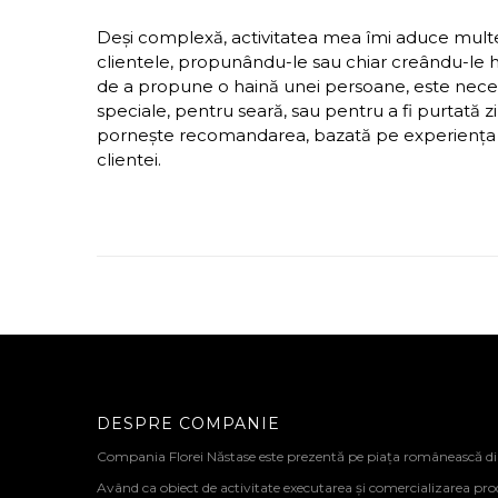
Deși complexă, activitatea mea îmi aduce multe 
clientele, propunându-le sau chiar creându-le hai
de a propune o haină unei persoane, este necesa
speciale, pentru seară, sau pentru a fi purtată zi
pornește recomandarea, bazată pe experiența și c
clientei.
DESPRE COMPANIE
Compania Florei Năstase este prezentă pe piața românească d
Având ca obiect de activitate executarea și comercializarea pro