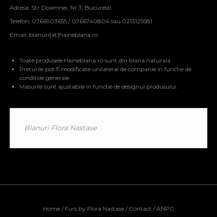
Adresa: Str Doamnei, Nr 3, Bucuresti
Telefon: 0766903655 / 0766740804 sau 0213125581
Email:
blanuri[at]haineblana.ro
Toate produsele Haineblana.ro sunt din blana naturala
Preturile pot fi modificate unilateral de companie in functie de
conditiile generale
Masurile sunt ajustabile in functie de designul produsului.
Blanuri Flora Nastase
Home
/
Furs by Flora Nastase
/
Contact
/
ANPC