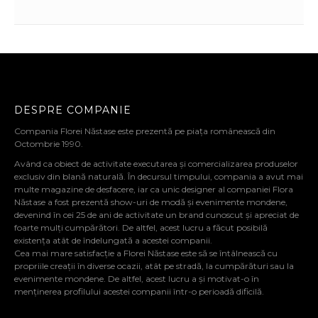
DESPRE COMPANIE
Compania Florei Năstase este prezentă pe piața românească din
Octombrie 1990.
Având ca obiect de activitate executarea și comercializarea produselor
exclusiv din blană naturală. În decursul timpului, compania a avut mai
multe magazine de desfacere, iar ca unic designer al companiei Flora
Năstase a fost prezentă show-uri de modă și evenimente mondene,
devenind în cei 25 de ani de activitate un brand cunoscut și apreciat de
foarte mulți cumpărători. De altfel, acest lucru a făcut posibilă
existența atât de îndelungată a acestei companii.
Cea mai mare satisfacție a Florei Năstase este să se întâlnească cu
propriile creații în diverse ocazii, atât pe stradă, la cumpărături sau la
evenimente mondene. De altfel, acest lucru a și motivat-o în
menținerea profilului acestei companii într-o perioadă dificilă.