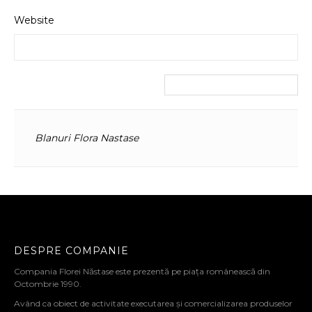
Website
Blanuri Flora Nastase
DESPRE COMPANIE
Compania Florei Năstase este prezentă pe piața românească din
Octombrie 1990.
Având ca obiect de activitate executarea și comercializarea produselor