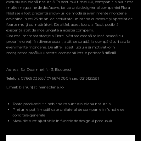
exclusiv din blană naturală. În decursul timpului, compania a avut mai
multe magazine de desfacere, iar ca unic designer al companiei Flora
Năstase a fost prezentă show-uri de modă și evenimente mondene,
devenind în cei 25 de ani de activitate un brand cunoscut și apreciat de
foarte mulți cumpărători. De altfel, acest lucru a făcut posibilă
existența atât de îndelungată a acestei companii.
Cea mai mare satisfacție a Florei Năstase este să se întâlnească cu
propriile creații în diverse ocazii, atât pe stradă, la cumpărături sau la
evenimente mondene. De altfel, acest lucru a și motivat-o în
menținerea profilului acestei companii într-o perioadă dificilă.
Adresa: Str Doamnei, Nr 3, Bucuresti
Telefon: 0766903655 / 0766740804 sau 0213125581
Email:
blanuri[at]haineblana.ro
Toate produsele Haineblana.ro sunt din blana naturala
Preturile pot fi modificate unilateral de companie in functie de
conditiile generale
Masurile sunt ajustabile in functie de designul produsului.