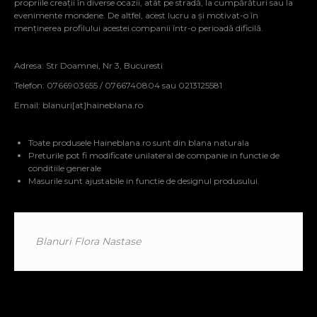
propriile creații în diverse ocazii, atât pe stradă, la cumpărături sau la
evenimente mondene. De altfel, acest lucru a și motivat-o în
menținerea profilului acestei companii într-o perioadă dificilă.
Adresa: Str Doamnei, Nr 3, Bucuresti
Telefon: 0766903655 / 0766740804 sau 0213125581
Email:
blanuri[at]haineblana.ro
Toate produsele Haineblana.ro sunt din blana naturala
Preturile pot fi modificate unilateral de companie in functie de
conditiile generale
Masurile sunt ajustabile in functie de designul produsului.
Blanuri Flora Nastase