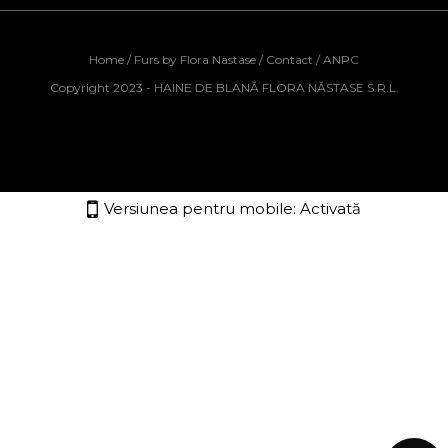
Home
/
Furs by Flora Nastase
/
Contact
/
ANPC
Copyright 2023 - HAINE DE BLANĂ FLORA NĂSTASE S.R.L.
Versiunea pentru mobile:
Activată