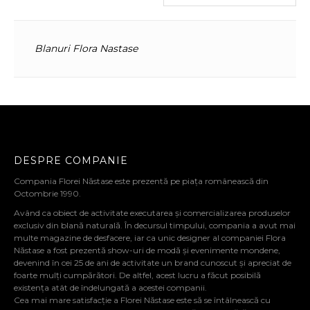
Blanuri Flora Nastase
DESPRE COMPANIE
Compania Florei Năstase este prezentă pe piața românească din
Octombrie 1990.
Având ca obiect de activitate executarea și comercializarea produselor
exclusiv din blană naturală. În decursul timpului, compania a avut mai
multe magazine de desfacere, iar ca unic designer al companiei Flora
Năstase a fost prezentă show-uri de modă și evenimente mondene,
devenind în cei 25 de ani de activitate un brand cunoscut și apreciat de
foarte mulți cumpărători. De altfel, acest lucru a făcut posibilă
existența atât de îndelungată a acestei companii.
Cea mai mare satisfacție a Florei Năstase este să se întâlnească cu