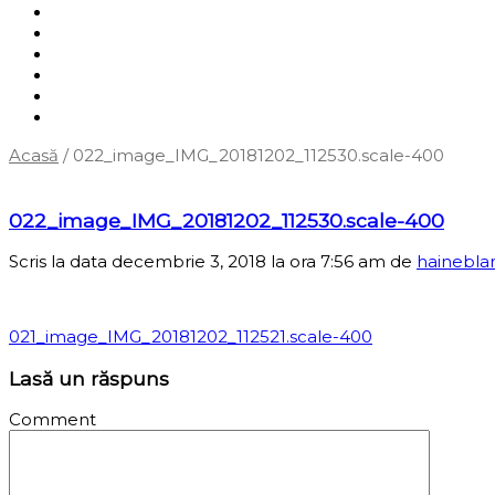
Shop
Servicii
Cum cumpăr?
Termene și condiții
Blog
Contact
Acasă
/
022_image_IMG_20181202_112530.scale-400
‹
Înapoi la pagina anterioară
022_image_IMG_20181202_112530.scale-400
Scris la data decembrie 3, 2018 la ora 7:56 am
de
hainebla
021_image_IMG_20181202_112521.scale-400
Lasă un răspuns
Comment