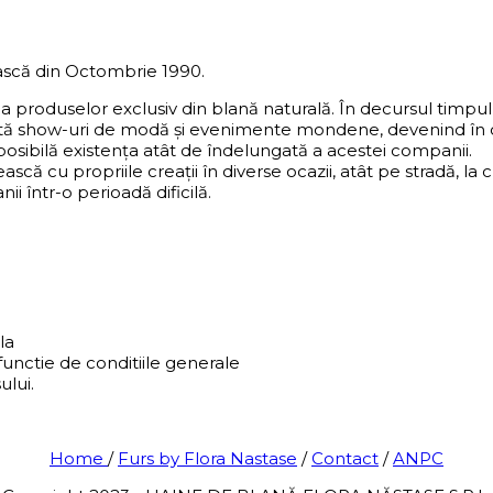
scă din Octombrie 1990.
ea produselor exclusiv din blană naturală. În decursul timp
ntă show-uri de modă și evenimente mondene, devenind în ce
 posibilă existența atât de îndelungată a acestei companii.
ească cu propriile creații în diverse ocazii, atât pe stradă,
i într-o perioadă dificilă.
la
functie de conditiile generale
ului.
Home
/
Furs by Flora Nastase
/
Contact
/
ANPC