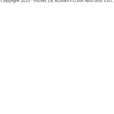
Copyright 2023 - HAINE DE BLANĂ FLORA NĂSTASE S.R.L.