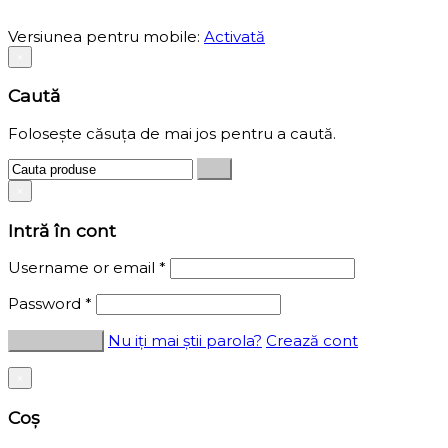
Versiunea pentru mobile:
Activată
×
Caută
Folosește căsuța de mai jos pentru a caută.
×
Intră în cont
Username or email
*
Password
*
Nu iți mai știi parola?
Crează cont
×
Coș