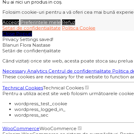
Nu ai nici un produs in coș.
Folosim cookie-uri pentru a vă oferi cea mai bună experiență
Accept
Preferintele mele
Refuz
Setari de confidentialitate
Politica Cookie
Close Popup
Privacy Settings saved!
Blanuri Flora Nastase
Setări de confidențialitate
Când vizitați orice site web, acesta poate stoca sau prelua 
Necessary
Analytics
Centrul de confidențialitate
Politica d
These cookies are necessary for the website to function a
Technical Cookies
Technical Cookies
Pentru a utiliza acest site web folosim următoarele cooki
wordpress_test_cookie
wordpress_logged_in_
wordpress_sec
WooCommerce
WooCommerce