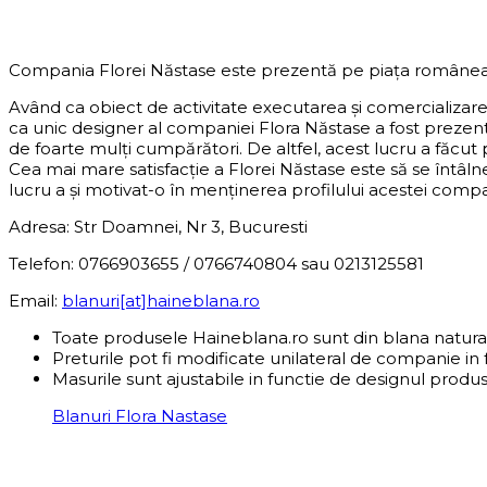
DESPRE COMPANIE
Compania Florei Năstase este prezentă pe piața românea
Având ca obiect de activitate executarea și comercializar
ca unic designer al companiei Flora Năstase a fost preze
de foarte mulți cumpărători. De altfel, acest lucru a făcut
Cea mai mare satisfacție a Florei Năstase este să se întâln
lucru a și motivat-o în menținerea profilului acestei compani
Adresa: Str Doamnei, Nr 3, Bucuresti
Telefon: 0766903655 / 0766740804 sau 0213125581
Email:
blanuri[at]haineblana.ro
Toate produsele Haineblana.ro sunt din blana natura
Preturile pot fi modificate unilateral de companie in 
Masurile sunt ajustabile in functie de designul produs
Blanuri Flora Nastase