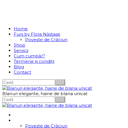
Se incarcă...
Navigation
Home
Furs by Flora Năstase
Poveste de Crăciun
Shop
Servicii
Cum cumpăr?
Termene și condiții
Blog
Contact
Blanuri elegante, haine de blana unicat
Home
Furs by Flora Năstase
Poveste de Crăciun