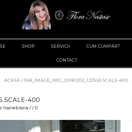
ASE
SHOP
SERVICII
CUM CUMPĂR?
CONTACT
ACASĂ
/
068_IMAGE_IMG_20181202_122555.SCALE-400
5.SCALE-400
e
haineblana
/
/
0