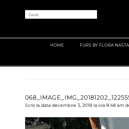
HOME
FURS BY FLORA NĂST
068_IMAGE_IMG_20181202_12255
Scris la data decembrie 3, 2018 la ora 8:48 am
d