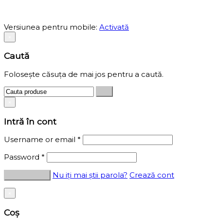
Versiunea pentru mobile:
Activată
×
Caută
Folosește căsuța de mai jos pentru a caută.
×
Intră în cont
Username or email
*
Password
*
Nu iți mai știi parola?
Crează cont
×
Coș