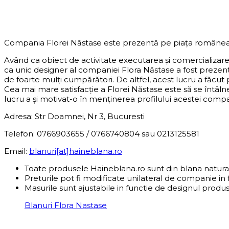
DESPRE COMPANIE
Compania Florei Năstase este prezentă pe piața românea
Având ca obiect de activitate executarea și comercializar
ca unic designer al companiei Flora Năstase a fost preze
de foarte mulți cumpărători. De altfel, acest lucru a făcut
Cea mai mare satisfacție a Florei Năstase este să se întâln
lucru a și motivat-o în menținerea profilului acestei compani
Adresa: Str Doamnei, Nr 3, Bucuresti
Telefon: 0766903655 / 0766740804 sau 0213125581
Email:
blanuri[at]haineblana.ro
Toate produsele Haineblana.ro sunt din blana natura
Preturile pot fi modificate unilateral de companie in 
Masurile sunt ajustabile in functie de designul produs
Blanuri Flora Nastase