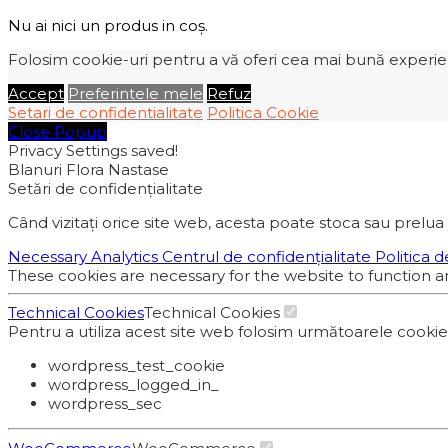
Nu ai nici un produs in coș.
Folosim cookie-uri pentru a vă oferi cea mai bună experiență
Accept
Preferintele mele
Refuz
Setari de confidentialitate
Politica Cookie
Close Popup
Privacy Settings saved!
Blanuri Flora Nastase
Setări de confidențialitate
Când vizitați orice site web, acesta poate stoca sau prelua 
Necessary
Analytics
Centrul de confidențialitate
Politica d
These cookies are necessary for the website to function a
Technical Cookies
Technical Cookies
Pentru a utiliza acest site web folosim următoarele cooki
wordpress_test_cookie
wordpress_logged_in_
wordpress_sec