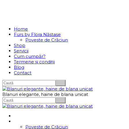
Se incarcă...
Navigation
Home
Furs by Flora Năstase
Poveste de Crăciun
Shop
Servicii
Cum cumpăr?
Termene și condiții
Blog
Contact
Blanuri elegante, haine de blana unicat
Home
Furs by Flora Năstase
Poveste de Crăciun