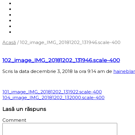
Shop
Servicii
Cum cumpăr?
Termene și condiții
Blog
Contact
Acasă
/
102_image_IMG_20181202_131946.scale-400
‹
Înapoi la pagina anterioară
102_image_IMG_20181202_131946.scale-400
Scris la data decembrie 3, 2018 la ora 9:14 am
de
hainebla
101_image_IMG_20181202_131922.scale-400
104_image_IMG_20181202_132000.scale-400
Lasă un răspuns
Comment