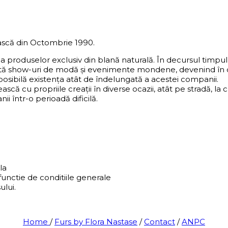
scă din Octombrie 1990.
ea produselor exclusiv din blană naturală. În decursul timp
ntă show-uri de modă și evenimente mondene, devenind în ce
 posibilă existența atât de îndelungată a acestei companii.
ească cu propriile creații în diverse ocazii, atât pe stradă,
i într-o perioadă dificilă.
la
functie de conditiile generale
ului.
Home
/
Furs by Flora Nastase
/
Contact
/
ANPC