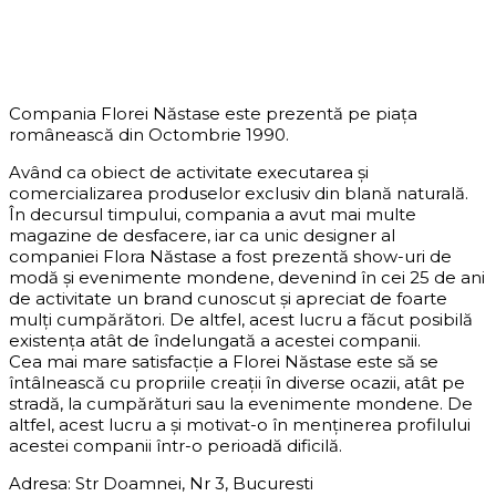
DESPRE COMPANIE
Compania Florei Năstase este prezentă pe piața
românească din Octombrie 1990.
Având ca obiect de activitate executarea și
comercializarea produselor exclusiv din blană naturală.
În decursul timpului, compania a avut mai multe
magazine de desfacere, iar ca unic designer al
companiei Flora Năstase a fost prezentă show-uri de
modă și evenimente mondene, devenind în cei 25 de ani
de activitate un brand cunoscut și apreciat de foarte
mulți cumpărători. De altfel, acest lucru a făcut posibilă
existența atât de îndelungată a acestei companii.
Cea mai mare satisfacție a Florei Năstase este să se
întâlnească cu propriile creații în diverse ocazii, atât pe
stradă, la cumpărături sau la evenimente mondene. De
altfel, acest lucru a și motivat-o în menținerea profilului
acestei companii într-o perioadă dificilă.
Adresa: Str Doamnei, Nr 3, Bucuresti