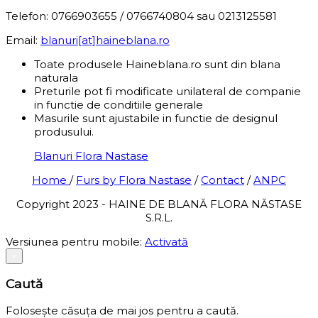
Telefon: 0766903655 / 0766740804 sau 0213125581
Email:
blanuri[at]haineblana.ro
Toate produsele Haineblana.ro sunt din blana
naturala
Preturile pot fi modificate unilateral de companie
in functie de conditiile generale
Masurile sunt ajustabile in functie de designul
produsului.
Blanuri Flora Nastase
Home
/
Furs by Flora Nastase
/
Contact
/
ANPC
Copyright 2023 - HAINE DE BLANĂ FLORA NĂSTASE
S.R.L.
Versiunea pentru mobile:
Activată
×
Caută
Folosește căsuța de mai jos pentru a caută.