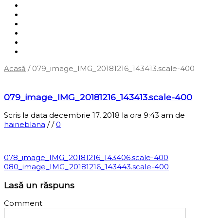
Shop
Servicii
Cum cumpăr?
Termene și condiții
Blog
Contact
Acasă
/
079_image_IMG_20181216_143413.scale-400
‹
Înapoi la pagina anterioară
079_image_IMG_20181216_143413.scale-400
Scris la data decembrie 17, 2018 la ora 9:43 am
de
haineblana
/
/
0
078_image_IMG_20181216_143406.scale-400
080_image_IMG_20181216_143443.scale-400
Lasă un răspuns
Comment