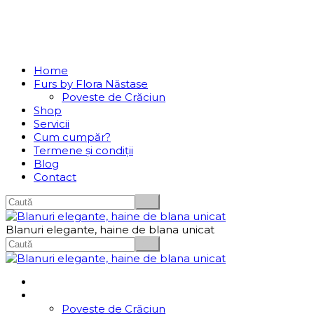
Se incarcă...
Navigation
Home
Furs by Flora Năstase
Poveste de Crăciun
Shop
Servicii
Cum cumpăr?
Termene și condiții
Blog
Contact
Blanuri elegante, haine de blana unicat
Home
Furs by Flora Năstase
Poveste de Crăciun