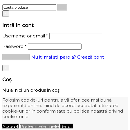
×
Intră în cont
Username or email
*
Password
*
Nu iți mai știi parola?
Crează cont
×
Coș
Nu ai nici un produs in coș.
Folosim cookie-uri pentru a vă oferi cea mai bună
experiență online. Fiind de acord, acceptați utilizarea
cookie-urilor în conformitate cu politica noastră privind
cookie-urile.
Accept
Preferintele mele
Refuz