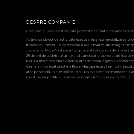
DESPRE COMPANIE
Compania Florei Năstase este prezentă pe piața românească d
Având ca obiect de activitate executarea și comercializarea pro
În decursul timpului, compania a avut mai multe magazine de de
companiei Flora Năstase a fost prezentă show-uri de modă și 
25 de ani de activitate un brand cunoscut și apreciat de foarte 
lucru a făcut posibilă existența atât de îndelungată a acestei c
Cea mai mare satisfacție a Florei Năstase este să se întâlnească cu
atât pe stradă, la cumpărături sau la evenimente mondene. De al
menținerea profilului acestei companii într-o perioadă dificilă.