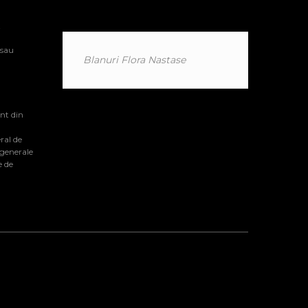
i
 sau
Blanuri Flora Nastase
nt din
ral de
 generale
e de