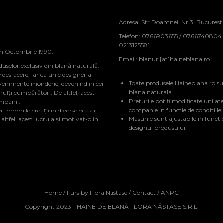
Adresa: Str Doamnei, Nr 3, Bucurest
Telefon: 0766903655 / 0766740804
0213125581
in Octombrie 1990.
Email:
blanuri[at]haineblana.ro
duselor exclusiv din blană naturală.
sfacere, iar ca unic designer al
Toate produsele Haineblana.ro su
evenimente mondene, devenind în cei
blana naturala
mulți cumpărători. De altfel, acest
Preturile pot fi modificate unilate
ompanii.
companie in functie de conditiile
 propriile creații în diverse ocazii,
Masurile sunt ajustabile in functi
tfel, acest lucru a și motivat-o în
designul produsului.
Home
/
Furs by Flora Nastase
/
Contact
/
ANPC
Copyright 2023 - HAINE DE BLANĂ FLORA NĂSTASE S.R.L.