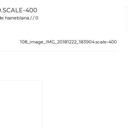
9.SCALE-400
de
haineblana
/
/
0
108_image_IMG_20181222_183904.scale-400