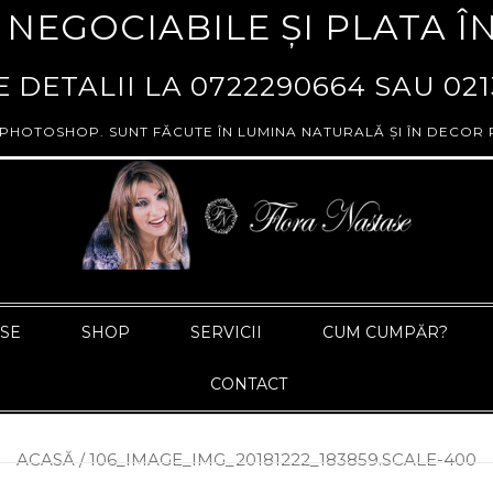
 NEGOCIABILE ȘI PLATA Î
 DETALII LA
0722290664
SAU
021
 PHOTOSHOP. SUNT FĂCUTE ÎN LUMINA NATURALĂ ȘI ÎN DECOR 
ASE
SHOP
SERVICII
CUM CUMPĂR?
CONTACT
ACASĂ
/
106_IMAGE_IMG_20181222_183859.SCALE-400