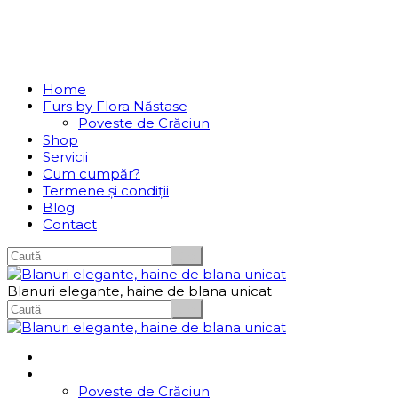
Se incarcă...
Navigation
Home
Furs by Flora Năstase
Poveste de Crăciun
Shop
Servicii
Cum cumpăr?
Termene și condiții
Blog
Contact
Blanuri elegante, haine de blana unicat
Home
Furs by Flora Năstase
Poveste de Crăciun