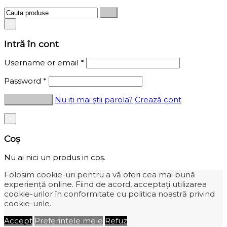
×
Intră în cont
Username or email
*
Password
*
Nu iți mai știi parola?
Crează cont
×
Coș
Nu ai nici un produs in coș.
Folosim cookie-uri pentru a vă oferi cea mai bună
experiență online. Fiind de acord, acceptați utilizarea
cookie-urilor în conformitate cu politica noastră privind
cookie-urile.
Accept
Preferintele mele
Refuz