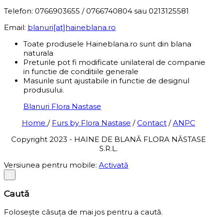
Telefon: 0766903655 / 0766740804 sau 0213125581
Email:
blanuri[at]haineblana.ro
Toate produsele Haineblana.ro sunt din blana
naturala
Preturile pot fi modificate unilateral de companie
in functie de conditiile generale
Masurile sunt ajustabile in functie de designul
produsului.
Blanuri Flora Nastase
Home
/
Furs by Flora Nastase
/
Contact
/
ANPC
Copyright 2023 - HAINE DE BLANĂ FLORA NĂSTASE
S.R.L.
Versiunea pentru mobile:
Activată
×
Caută
Folosește căsuța de mai jos pentru a caută.