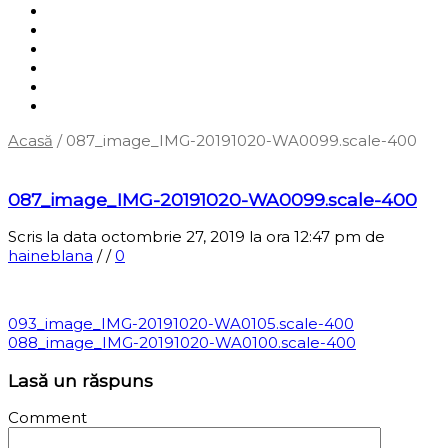
Shop
Servicii
Cum cumpăr?
Termene și condiții
Blog
Contact
Acasă
/
087_image_IMG-20191020-WA0099.scale-400
‹
Înapoi la pagina anterioară
087_image_IMG-20191020-WA0099.scale-400
Scris la data octombrie 27, 2019 la ora 12:47 pm
de
haineblana
/
/
0
093_image_IMG-20191020-WA0105.scale-400
088_image_IMG-20191020-WA0100.scale-400
Lasă un răspuns
Comment