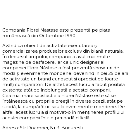
DESPRE COMPANIE
Compania Florei Năstase este prezentă pe piața
românească din Octombrie 1990.
Având ca obiect de activitate executarea și
comercializarea produselor exclusiv din blană naturală.
În decursul timpului, compania a avut mai multe
magazine de desfacere, iar ca unic designer al
companiei Flora Năstase a fost prezentă show-uri de
modă și evenimente mondene, devenind în cei 25 de ani
de activitate un brand cunoscut și apreciat de foarte
mulți cumpărători. De altfel, acest lucru a făcut posibilă
existența atât de îndelungată a acestei companii.
Cea mai mare satisfacție a Florei Năstase este să se
întâlnească cu propriile creații în diverse ocazii, atât pe
stradă, la cumpărături sau la evenimente mondene. De
altfel, acest lucru a și motivat-o în menținerea profilului
acestei companii într-o perioadă dificilă.
Adresa: Str Doamnei, Nr 3, Bucuresti