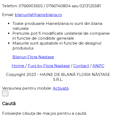
Telefon: 0766903655 / 0766740804 sau 0213125581
Email:
blanuri[at]haineblana.ro
Toate produsele Haineblana.ro sunt din blana
naturala
Preturile pot fi modificate unilateral de companie
in functie de conditiile generale
Masurile sunt ajustabile in functie de designul
produsului.
Blanuri Flora Nastase
Home
/
Furs by Flora Nastase
/
Contact
/
ANPC
Copyright 2023 - HAINE DE BLANĂ FLORA NĂSTASE
S.R.L.
Versiunea pentru mobile:
Activată
×
Caută
Folosește căsuța de mai jos pentru a caută.