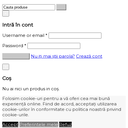
×
Intră în cont
Username or email
*
Password
*
Nu iți mai știi parola?
Crează cont
×
Coș
Nu ai nici un produs in coș.
Folosim cookie-uri pentru a vă oferi cea mai bună
experiență online. Fiind de acord, acceptați utilizarea
cookie-urilor în conformitate cu politica noastră privind
cookie-urile.
Accept
Preferintele mele
Refuz