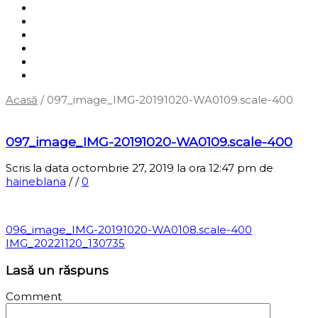
Shop
Servicii
Cum cumpăr?
Termene și condiții
Blog
Contact
Acasă
/
097_image_IMG-20191020-WA0109.scale-400
‹
Înapoi la pagina anterioară
097_image_IMG-20191020-WA0109.scale-400
Scris la data octombrie 27, 2019 la ora 12:47 pm
de
haineblana
/
/
0
096_image_IMG-20191020-WA0108.scale-400
IMG_20221120_130735
Lasă un răspuns
Comment