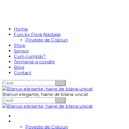
Se incarcă...
Navigation
Home
Furs by Flora Năstase
Poveste de Crăciun
Shop
Servicii
Cum cumpăr?
Termene și condiții
Blog
Contact
Blanuri elegante, haine de blana unicat
Home
Furs by Flora Năstase
Poveste de Crăciun