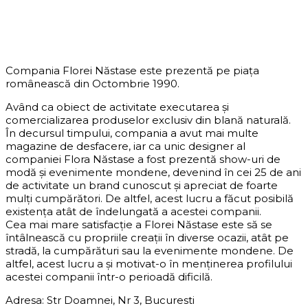
DESPRE COMPANIE
Compania Florei Năstase este prezentă pe piața
românească din Octombrie 1990.
Având ca obiect de activitate executarea și
comercializarea produselor exclusiv din blană naturală.
În decursul timpului, compania a avut mai multe
magazine de desfacere, iar ca unic designer al
companiei Flora Năstase a fost prezentă show-uri de
modă și evenimente mondene, devenind în cei 25 de ani
de activitate un brand cunoscut și apreciat de foarte
mulți cumpărători. De altfel, acest lucru a făcut posibilă
existența atât de îndelungată a acestei companii.
Cea mai mare satisfacție a Florei Năstase este să se
întâlnească cu propriile creații în diverse ocazii, atât pe
stradă, la cumpărături sau la evenimente mondene. De
altfel, acest lucru a și motivat-o în menținerea profilului
acestei companii într-o perioadă dificilă.
Adresa: Str Doamnei, Nr 3, Bucuresti