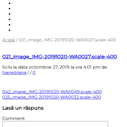
Shop
Servicii
Cum cumpăr?
Termene și condiții
Blog
Contact
Acasă
/
021_image_IMG-20191020-WA0027.scale-400
‹
Înapoi la pagina anterioară
021_image_IMG-20191020-WA0027.scale-400
Scris la data octombrie 27, 2019 la ora 4:01 pm
de
haineblana
/
/
0
042_image_IMG-20191020-WA0049.scale-400
025_image_IMG-20191020-WA0032.scale-400
Lasă un răspuns
Comment