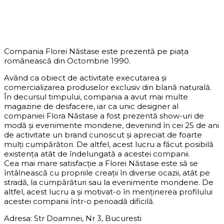
DESPRE COMPANIE
Compania Florei Năstase este prezentă pe piața
românească din Octombrie 1990.
Având ca obiect de activitate executarea și
comercializarea produselor exclusiv din blană naturală.
În decursul timpului, compania a avut mai multe
magazine de desfacere, iar ca unic designer al
companiei Flora Năstase a fost prezentă show-uri de
modă și evenimente mondene, devenind în cei 25 de ani
de activitate un brand cunoscut și apreciat de foarte
mulți cumpărători. De altfel, acest lucru a făcut posibilă
existența atât de îndelungată a acestei companii.
Cea mai mare satisfacție a Florei Năstase este să se
întâlnească cu propriile creații în diverse ocazii, atât pe
stradă, la cumpărături sau la evenimente mondene. De
altfel, acest lucru a și motivat-o în menținerea profilului
acestei companii într-o perioadă dificilă.
Adresa: Str Doamnei, Nr 3, Bucuresti