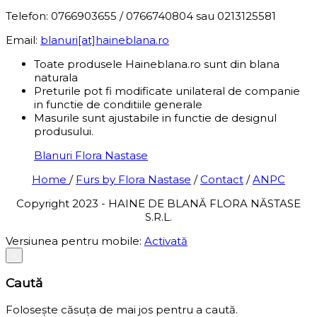
Telefon: 0766903655 / 0766740804 sau 0213125581
Email:
blanuri[at]haineblana.ro
Toate produsele Haineblana.ro sunt din blana
naturala
Preturile pot fi modificate unilateral de companie
in functie de conditiile generale
Masurile sunt ajustabile in functie de designul
produsului.
Blanuri Flora Nastase
Home
/
Furs by Flora Nastase
/
Contact
/
ANPC
Copyright 2023 - HAINE DE BLANĂ FLORA NĂSTASE
S.R.L.
Versiunea pentru mobile:
Activată
×
Caută
Folosește căsuța de mai jos pentru a caută.