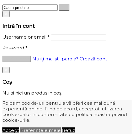
×
Intră în cont
Username or email
*
Password
*
Nu iți mai știi parola?
Crează cont
×
Coș
Nu ai nici un produs in coș.
Folosim cookie-uri pentru a vă oferi cea mai bună
experiență online. Fiind de acord, acceptați utilizarea
cookie-urilor în conformitate cu politica noastră privind
cookie-urile.
Accept
Preferintele mele
Refuz