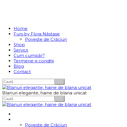
Se incarcă...
Navigation
Home
Furs by Flora Năstase
Poveste de Crăciun
Shop
Servicii
Cum cumpăr?
Termene și condiții
Blog
Contact
Blanuri elegante, haine de blana unicat
Home
Furs by Flora Năstase
Poveste de Crăciun