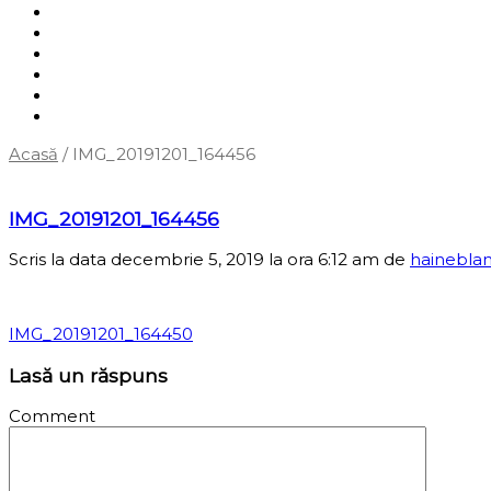
Shop
Servicii
Cum cumpăr?
Termene și condiții
Blog
Contact
Acasă
/
IMG_20191201_164456
‹
Înapoi la pagina anterioară
IMG_20191201_164456
Scris la data decembrie 5, 2019 la ora 6:12 am
de
hainebla
IMG_20191201_164450
Lasă un răspuns
Comment