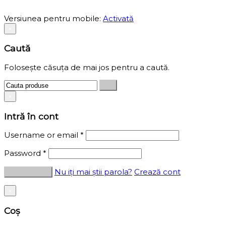
Versiunea pentru mobile:
Activată
×
Caută
Folosește căsuța de mai jos pentru a caută.
×
Intră în cont
Username or email
*
Password
*
Nu iți mai știi parola?
Crează cont
×
Coș