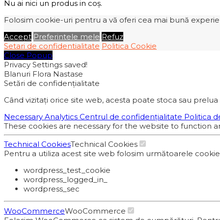
Nu ai nici un produs in coș.
Folosim cookie-uri pentru a vă oferi cea mai bună experiență
Accept
Preferintele mele
Refuz
Setari de confidentialitate
Politica Cookie
Close Popup
Privacy Settings saved!
Blanuri Flora Nastase
Setări de confidențialitate
Când vizitați orice site web, acesta poate stoca sau prelua 
Necessary
Analytics
Centrul de confidențialitate
Politica d
These cookies are necessary for the website to function a
Technical Cookies
Technical Cookies
Pentru a utiliza acest site web folosim următoarele cooki
wordpress_test_cookie
wordpress_logged_in_
wordpress_sec
WooCommerce
WooCommerce