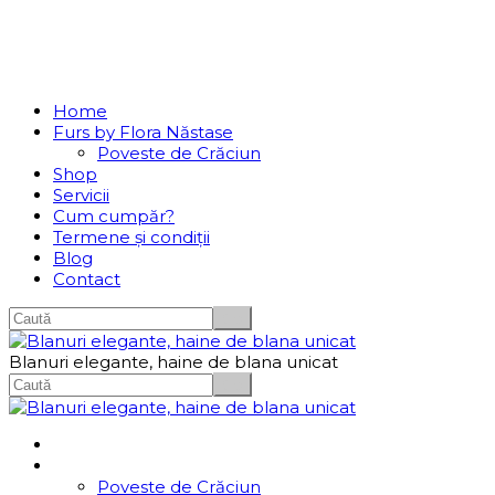
Se incarcă...
Navigation
Home
Furs by Flora Năstase
Poveste de Crăciun
Shop
Servicii
Cum cumpăr?
Termene și condiții
Blog
Contact
Blanuri elegante, haine de blana unicat
Home
Furs by Flora Năstase
Poveste de Crăciun