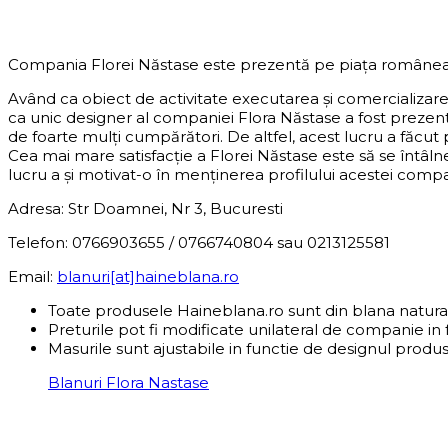
DESPRE COMPANIE
Compania Florei Năstase este prezentă pe piața românea
Având ca obiect de activitate executarea și comercializar
ca unic designer al companiei Flora Năstase a fost preze
de foarte mulți cumpărători. De altfel, acest lucru a făcut
Cea mai mare satisfacție a Florei Năstase este să se întâln
lucru a și motivat-o în menținerea profilului acestei compani
Adresa: Str Doamnei, Nr 3, Bucuresti
Telefon: 0766903655 / 0766740804 sau 0213125581
Email:
blanuri[at]haineblana.ro
Toate produsele Haineblana.ro sunt din blana natura
Preturile pot fi modificate unilateral de companie in 
Masurile sunt ajustabile in functie de designul produs
Blanuri Flora Nastase