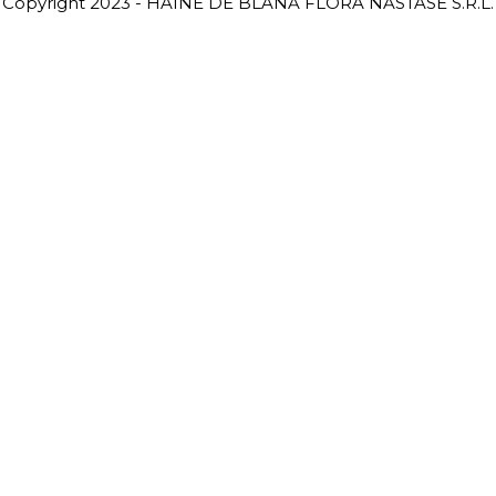
Copyright 2023 - HAINE DE BLANĂ FLORA NĂSTASE S.R.L.