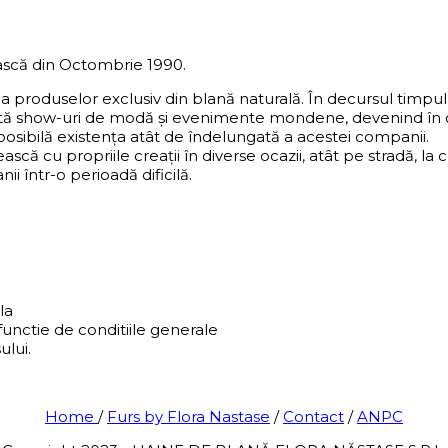
scă din Octombrie 1990.
ea produselor exclusiv din blană naturală. În decursul timp
ntă show-uri de modă și evenimente mondene, devenind în ce
 posibilă existența atât de îndelungată a acestei companii.
ească cu propriile creații în diverse ocazii, atât pe stradă,
i într-o perioadă dificilă.
la
functie de conditiile generale
ului.
Home
/
Furs by Flora Nastase
/
Contact
/
ANPC