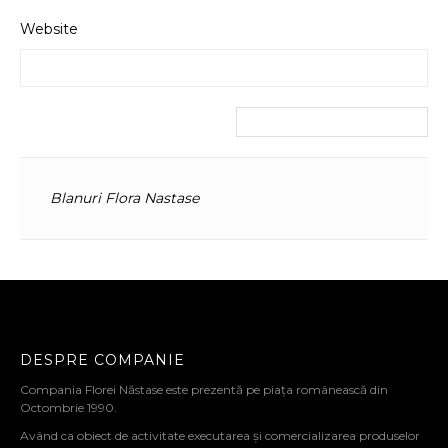
Website
Blanuri Flora Nastase
DESPRE COMPANIE
Compania Florei Năstase este prezentă pe piața românească din
Octombrie 1990.
Având ca obiect de activitate executarea și comercializarea produselor