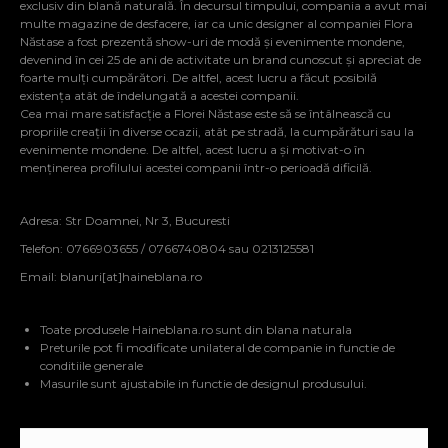
exclusiv din blană naturală. În decursul timpului, compania a avut mai
multe magazine de desfacere, iar ca unic designer al companiei Flora
Năstase a fost prezentă show-uri de modă și evenimente mondene,
devenind în cei 25 de ani de activitate un brand cunoscut și apreciat de
foarte mulți cumpărători. De altfel, acest lucru a făcut posibilă
existența atât de îndelungată a acestei companii.
Cea mai mare satisfacție a Florei Năstase este să se întâlnească cu
propriile creații în diverse ocazii, atât pe stradă, la cumpărături sau la
evenimente mondene. De altfel, acest lucru a și motivat-o în
menținerea profilului acestei companii într-o perioadă dificilă.
Adresa: Str Doamnei, Nr 3, Bucuresti
Telefon: 0766903655 / 0766740804 sau 0213125581
Email:
blanuri[at]haineblana.ro
Toate produsele Haineblana.ro sunt din blana naturala
Preturile pot fi modificate unilateral de companie in functie de
conditiile generale
Masurile sunt ajustabile in functie de designul produsului.