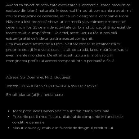
Având ca obiect de activitate executarea și comercializarea produselor
exclusiv din blană naturală. În decursul timpului, compania a avut mai
multe magazine de desfacere, iar ca unic designer al companiei Flora
Năstase a fost prezentă show-uri de modă și evenimente mondene,
devenind în cei 25 de ani de activitate un brand cunoscut și apreciat de
foarte mulți cumpărători. De altfel, acest lucru a făcut posibilă
existența atât de îndelungată a acestei companii.
Cea mai mare satisfacție a Florei Năstase este să se întâlnească cu
propriile creații în diverse ocazii, atât pe stradă, la cumpărături sau la
evenimente mondene. De altfel, acest lucru a și motivat-o în
menținerea profilului acestei companii într-o perioadă dificilă.
Adresa: Str Doamnei, Nr 3, Bucuresti
Telefon: 0766903655 / 0766740804 sau 0213125581
Email:
blanuri[at]haineblana.ro
Toate produsele Haineblana.ro sunt din blana naturala
Preturile pot fi modificate unilateral de companie in functie de
conditiile generale
Masurile sunt ajustabile in functie de designul produsului.