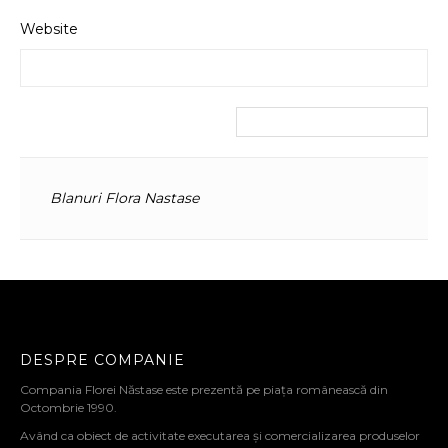
Website
Blanuri Flora Nastase
DESPRE COMPANIE
Compania Florei Năstase este prezentă pe piața românească din
Octombrie 1990.
Având ca obiect de activitate executarea și comercializarea produselor