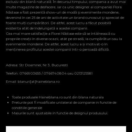
exclusiv din blană naturală. În decursul timpului, compania a avut mai
multe magazine de desfacere, iar ca unic designer al companiei Flora
Năstase a fost prezentă show-uri de modă și evenimente mondene,
devenind în cei 25 de ani de activitate un brand cunoscut și apreciat de
foarte mulți cumpărători. De altfel, acest lucru a făcut posibilă
existența atât de îndelungată a acestei companii.
Cea mai mare satisfacție a Florei Năstase este să se întâlnească cu
propriile creații în diverse ocazii, atât pe stradă, la cumpărături sau la
evenimente mondene. De altfel, acest lucru a și motivat-o în
menținerea profilului acestei companii într-o perioadă dificilă.
Adresa: Str Doamnei, Nr 3, Bucuresti
Telefon: 0766903655 / 0766740804 sau 0213125581
Email:
blanuri[at]haineblana.ro
Toate produsele Haineblana.ro sunt din blana naturala
Preturile pot fi modificate unilateral de companie in functie de
conditiile generale
Masurile sunt ajustabile in functie de designul produsului.