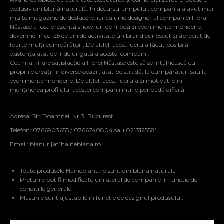
exclusiv din blană naturală. În decursul timpului, compania a avut mai
multe magazine de desfacere, iar ca unic designer al companiei Flora
Năstase a fost prezentă show-uri de modă și evenimente mondene,
devenind în cei 25 de ani de activitate un brand cunoscut și apreciat de
foarte mulți cumpărători. De altfel, acest lucru a făcut posibilă
existența atât de îndelungată a acestei companii.
Cea mai mare satisfacție a Florei Năstase este să se întâlnească cu
propriile creații în diverse ocazii, atât pe stradă, la cumpărături sau la
evenimente mondene. De altfel, acest lucru a și motivat-o în
menținerea profilului acestei companii într-o perioadă dificilă.
Adresa: Str Doamnei, Nr 3, Bucuresti
Telefon: 0766903655 / 0766740804 sau 0213125581
Email:
blanuri[at]haineblana.ro
Toate produsele Haineblana.ro sunt din blana naturala
Preturile pot fi modificate unilateral de companie in functie de
conditiile generale
Masurile sunt ajustabile in functie de designul produsului.