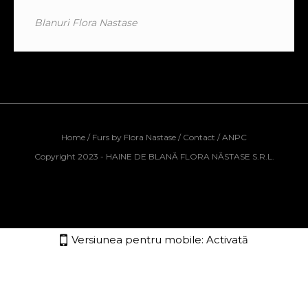
Blanuri Flora Nastase
Home
/
Furs by Flora Nastase
/
Contact
/
ANPC
Copyright 2023 - HAINE DE BLANĂ FLORA NĂSTASE S.R.L.
Versiunea pentru mobile:
Activată