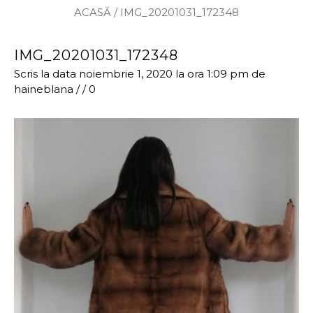
ACASĂ
/
IMG_20201031_172348
IMG_20201031_172348
Scris la data noiembrie 1, 2020 la ora 1:09 pm
de
haineblana
/
/
0