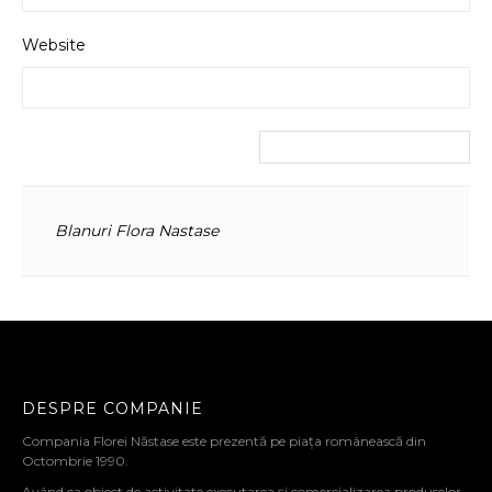
Website
Blanuri Flora Nastase
DESPRE COMPANIE
Compania Florei Năstase este prezentă pe piața românească din
Octombrie 1990.
Având ca obiect de activitate executarea și comercializarea produselor