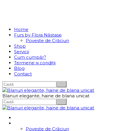
Se incarcă...
Navigation
Home
Furs by Flora Năstase
Poveste de Crăciun
Shop
Servicii
Cum cumpăr?
Termene și condiții
Blog
Contact
Blanuri elegante, haine de blana unicat
Home
Furs by Flora Năstase
Poveste de Crăciun