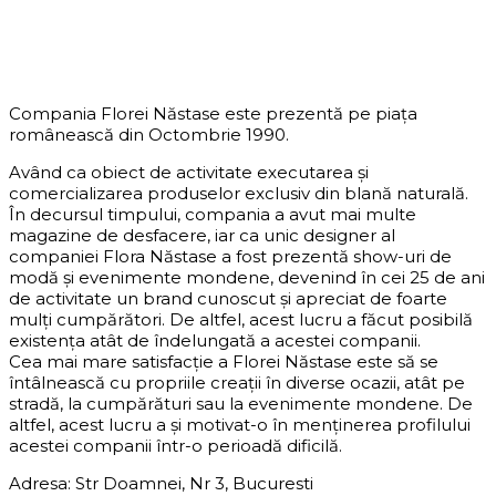
DESPRE COMPANIE
Compania Florei Năstase este prezentă pe piața
românească din Octombrie 1990.
Având ca obiect de activitate executarea și
comercializarea produselor exclusiv din blană naturală.
În decursul timpului, compania a avut mai multe
magazine de desfacere, iar ca unic designer al
companiei Flora Năstase a fost prezentă show-uri de
modă și evenimente mondene, devenind în cei 25 de ani
de activitate un brand cunoscut și apreciat de foarte
mulți cumpărători. De altfel, acest lucru a făcut posibilă
existența atât de îndelungată a acestei companii.
Cea mai mare satisfacție a Florei Năstase este să se
întâlnească cu propriile creații în diverse ocazii, atât pe
stradă, la cumpărături sau la evenimente mondene. De
altfel, acest lucru a și motivat-o în menținerea profilului
acestei companii într-o perioadă dificilă.
Adresa: Str Doamnei, Nr 3, Bucuresti