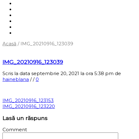
Shop
Servicii
Cum cumpăr?
Termene și condiții
Blog
Contact
Acasă
/
IMG_20210916_123039
‹
Înapoi la pagina anterioară
IMG_20210916_123039
Scris la data septembrie 20, 2021 la ora 5:38 pm
de
haineblana
/
/
0
IMG_20210916_123153
IMG_20210916_123220
Lasă un răspuns
Comment