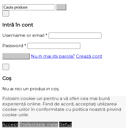
×
Intră în cont
Username or email
*
Password
*
Nu iți mai știi parola?
Crează cont
×
Coș
Nu ai nici un produs in coș.
Folosim cookie-uri pentru a vă oferi cea mai bună
experiență online. Fiind de acord, acceptați utilizarea
cookie-urilor în conformitate cu politica noastră privind
cookie-urile.
Accept
Preferintele mele
Refuz