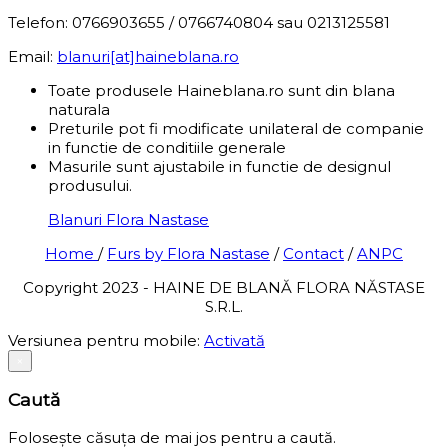
Telefon: 0766903655 / 0766740804 sau 0213125581
Email:
blanuri[at]haineblana.ro
Toate produsele Haineblana.ro sunt din blana
naturala
Preturile pot fi modificate unilateral de companie
in functie de conditiile generale
Masurile sunt ajustabile in functie de designul
produsului.
Blanuri Flora Nastase
Home
/
Furs by Flora Nastase
/
Contact
/
ANPC
Copyright 2023 - HAINE DE BLANĂ FLORA NĂSTASE
S.R.L.
Versiunea pentru mobile:
Activată
×
Caută
Folosește căsuța de mai jos pentru a caută.