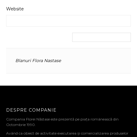
Website
Blanuri Flora Nastase
DESPRE COMPANIE
Compania Florei Năstase este prezentă pe piața românească din
Octombrie 1990.
Având ca obiect de activitate executarea și comercializarea produselor