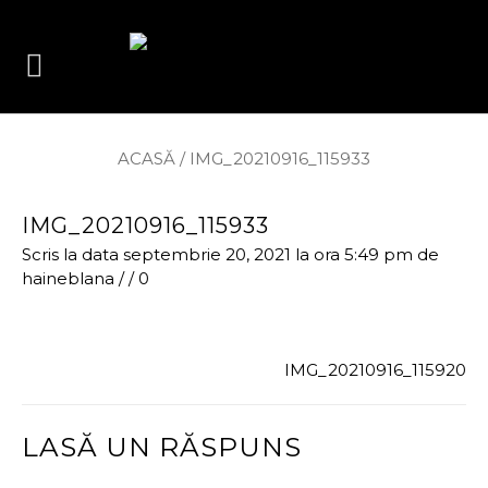
ACASĂ
/
IMG_20210916_115933
IMG_20210916_115933
Scris la data septembrie 20, 2021 la ora 5:49 pm
de
haineblana
/
/
0
IMG_20210916_115920
LASĂ UN RĂSPUNS