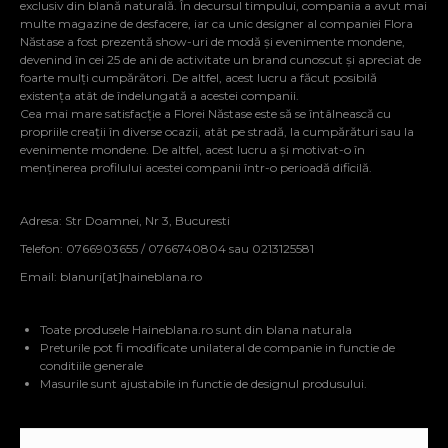
exclusiv din blană naturală. În decursul timpului, compania a avut mai
multe magazine de desfacere, iar ca unic designer al companiei Flora
Năstase a fost prezentă show-uri de modă și evenimente mondene,
devenind în cei 25 de ani de activitate un brand cunoscut și apreciat de
foarte mulți cumpărători. De altfel, acest lucru a făcut posibilă
existența atât de îndelungată a acestei companii.
Cea mai mare satisfacție a Florei Năstase este să se întâlnească cu
propriile creații în diverse ocazii, atât pe stradă, la cumpărături sau la
evenimente mondene. De altfel, acest lucru a și motivat-o în
menținerea profilului acestei companii într-o perioadă dificilă.
Adresa: Str Doamnei, Nr 3, Bucuresti
Telefon: 0766903655 / 0766740804 sau 0213125581
Email:
blanuri[at]haineblana.ro
Toate produsele Haineblana.ro sunt din blana naturala
Preturile pot fi modificate unilateral de companie in functie de
conditiile generale
Masurile sunt ajustabile in functie de designul produsului.