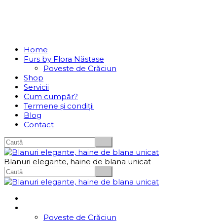
Se incarcă...
Navigation
Home
Furs by Flora Năstase
Poveste de Crăciun
Shop
Servicii
Cum cumpăr?
Termene și condiții
Blog
Contact
Blanuri elegante, haine de blana unicat
Home
Furs by Flora Năstase
Poveste de Crăciun