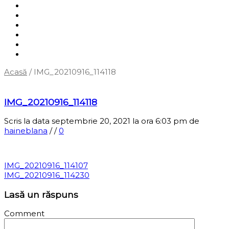
Shop
Servicii
Cum cumpăr?
Termene și condiții
Blog
Contact
Acasă
/
IMG_20210916_114118
‹
Înapoi la pagina anterioară
IMG_20210916_114118
Scris la data septembrie 20, 2021 la ora 6:03 pm
de
haineblana
/
/
0
IMG_20210916_114107
IMG_20210916_114230
Lasă un răspuns
Comment