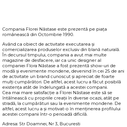
DESPRE COMPANIE
Compania Florei Năstase este prezentă pe piața
românească din Octombrie 1990.
Având ca obiect de activitate executarea și
comercializarea produselor exclusiv din blană naturală.
În decursul timpului, compania a avut mai multe
magazine de desfacere, iar ca unic designer al
companiei Flora Năstase a fost prezentă show-uri de
modă și evenimente mondene, devenind în cei 25 de ani
de activitate un brand cunoscut și apreciat de foarte
mulți cumpărători. De altfel, acest lucru a făcut posibilă
existența atât de îndelungată a acestei companii.
Cea mai mare satisfacție a Florei Năstase este să se
întâlnească cu propriile creații în diverse ocazii, atât pe
stradă, la cumpărături sau la evenimente mondene. De
altfel, acest lucru a și motivat-o în menținerea profilului
acestei companii într-o perioadă dificilă.
Adresa: Str Doamnei, Nr 3, Bucuresti