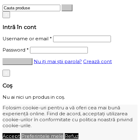
×
Intră în cont
Username or email
*
Password
*
Nu iți mai știi parola?
Crează cont
×
Coș
Nu ai nici un produs in coș.
Folosim cookie-uri pentru a vă oferi cea mai bună
experiență online. Fiind de acord, acceptați utilizarea
cookie-urilor în conformitate cu politica noastră privind
cookie-urile.
Accept
Preferintele mele
Refuz