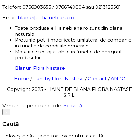
Telefon: 0766903655 / 0766740804 sau 0213125581
Email:
blanuri[at]haineblana.ro
Toate produsele Haineblana.ro sunt din blana
naturala
Preturile pot fi modificate unilateral de companie
in functie de conditiile generale
Masurile sunt ajustabile in functie de designul
produsului.
Blanuri Flora Nastase
Home
/
Furs by Flora Nastase
/
Contact
/
ANPC
Copyright 2023 - HAINE DE BLANĂ FLORA NĂSTASE
S.R.L.
Versiunea pentru mobile:
Activată
×
Caută
Folosește căsuța de mai jos pentru a caută.