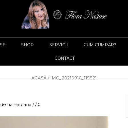
ASE
SHOP
SERVICII
CUM CUMPĂR?
CONTACT
ACASĂ
/
IMG_20210916_115821
m
de
haineblana
/
/
0