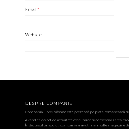
Email
*
Website
DESPRE COMPANIE
Compania Florei Năstase este prezentă pe piața românească d
Având ca obiect de activitate executarea și comercializarea pro
În decursul timpului, compania a avut mai multe magazine de de