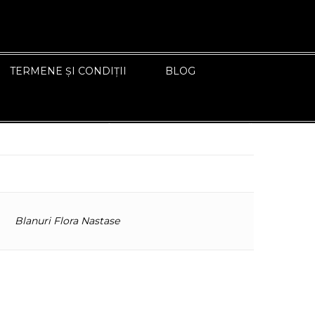
TERMENE ȘI CONDIȚII
BLOG
ÎNAPOI LA PAGINA ANTERIOARĂ
Blanuri Flora Nastase