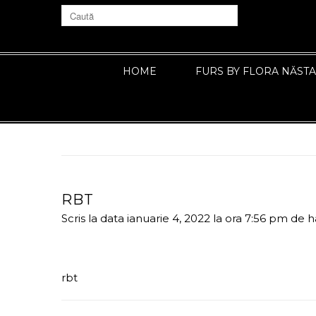
HOME
FURS BY FLORA NĂST
RBT
Scris la data ianuarie 4, 2022 la ora 7:56 pm
de
h
rbt