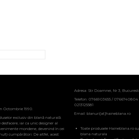
Adresa: Str Doamnei, Nr 3, Bucurest
Telefon: 0766903655 / 0766740804
0213125581
in Octombrie 1990.
Email:
blanuri[at]haineblana.ro
duselor exclusiv din blană naturală.
sfacere, iar ca unic designer al
Toate produsele Haineblana.ro su
evenimente mondene, devenind în cei
blana naturala
mulți cumpărători. De altfel, acest