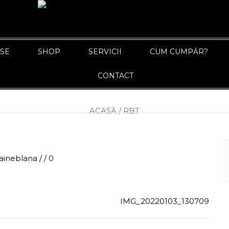
ASE
SHOP
SERVICII
CUM CUMPĂR?
CONTACT
ACASĂ
/
RBT
aineblana
/
/
0
IMG_20220103_130709