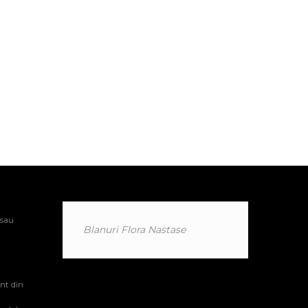
i
 sau
Blanuri Flora Nastase
nt din