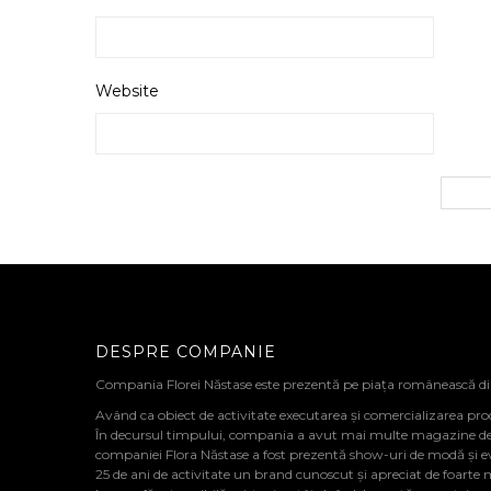
Website
DESPRE COMPANIE
Compania Florei Năstase este prezentă pe piața românească d
Având ca obiect de activitate executarea și comercializarea pro
În decursul timpului, compania a avut mai multe magazine de de
companiei Flora Năstase a fost prezentă show-uri de modă și 
25 de ani de activitate un brand cunoscut și apreciat de foarte 