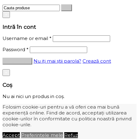
×
Intră în cont
Username or email
*
Password
*
Nu iți mai știi parola?
Crează cont
×
Coș
Nu ai nici un produs in coș.
Folosim cookie-uri pentru a vă oferi cea mai bună
experiență online. Fiind de acord, acceptați utilizarea
cookie-urilor în conformitate cu politica noastră privind
cookie-urile.
Accept
Preferintele mele
Refuz