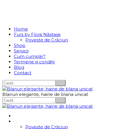
Se incarcă...
Navigation
Home
Furs by Flora Năstase
Poveste de Crăciun
Shop
Servicii
Cum cumpăr?
Termene și condiții
Blog
Contact
Blanuri elegante, haine de blana unicat
Home
Furs by Flora Năstase
Poveste de Crăciun