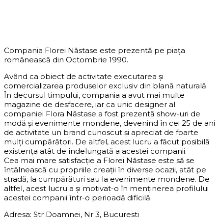
DESPRE COMPANIE
Compania Florei Năstase este prezentă pe piața
românească din Octombrie 1990.
Având ca obiect de activitate executarea și
comercializarea produselor exclusiv din blană naturală.
În decursul timpului, compania a avut mai multe
magazine de desfacere, iar ca unic designer al
companiei Flora Năstase a fost prezentă show-uri de
modă și evenimente mondene, devenind în cei 25 de ani
de activitate un brand cunoscut și apreciat de foarte
mulți cumpărători. De altfel, acest lucru a făcut posibilă
existența atât de îndelungată a acestei companii.
Cea mai mare satisfacție a Florei Năstase este să se
întâlnească cu propriile creații în diverse ocazii, atât pe
stradă, la cumpărături sau la evenimente mondene. De
altfel, acest lucru a și motivat-o în menținerea profilului
acestei companii într-o perioadă dificilă.
Adresa: Str Doamnei, Nr 3, Bucuresti