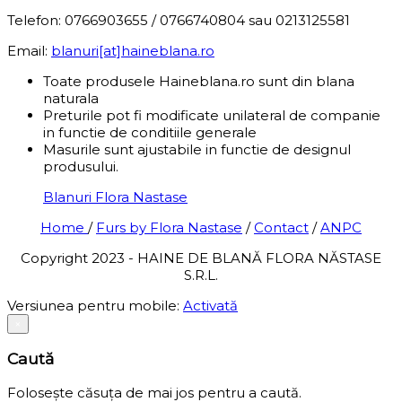
Telefon: 0766903655 / 0766740804 sau 0213125581
Email:
blanuri[at]haineblana.ro
Toate produsele Haineblana.ro sunt din blana
naturala
Preturile pot fi modificate unilateral de companie
in functie de conditiile generale
Masurile sunt ajustabile in functie de designul
produsului.
Blanuri Flora Nastase
Home
/
Furs by Flora Nastase
/
Contact
/
ANPC
Copyright 2023 - HAINE DE BLANĂ FLORA NĂSTASE
S.R.L.
Versiunea pentru mobile:
Activată
×
Caută
Folosește căsuța de mai jos pentru a caută.