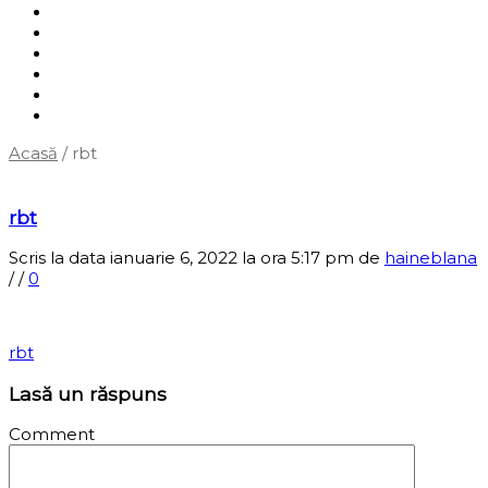
Shop
Servicii
Cum cumpăr?
Termene și condiții
Blog
Contact
Acasă
/
rbt
‹
Înapoi la pagina anterioară
rbt
Scris la data ianuarie 6, 2022 la ora 5:17 pm
de
haineblana
/
/
0
rbt
Lasă un răspuns
Comment