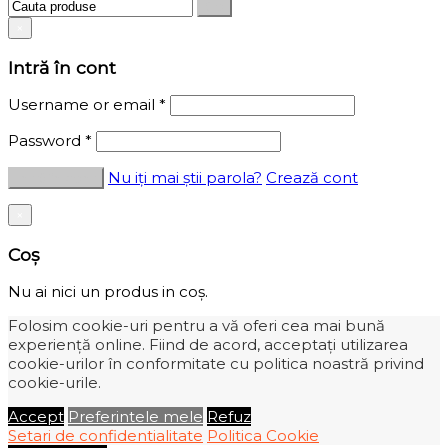
×
Intră în cont
Username or email
*
Password
*
Nu iți mai știi parola?
Crează cont
×
Coș
Nu ai nici un produs in coș.
Folosim cookie-uri pentru a vă oferi cea mai bună
experiență online. Fiind de acord, acceptați utilizarea
cookie-urilor în conformitate cu politica noastră privind
cookie-urile.
Accept
Preferintele mele
Refuz
Setari de confidentialitate
Politica Cookie