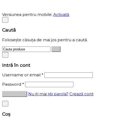
Versiunea pentru mobile:
Activată
×
Caută
Folosește căsuța de mai jos pentru a caută.
×
Intră în cont
Username or email
*
Password
*
Nu iți mai știi parola?
Crează cont
×
Coș