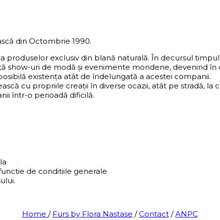
scă din Octombrie 1990.
ea produselor exclusiv din blană naturală. În decursul timp
ntă show-uri de modă și evenimente mondene, devenind în ce
 posibilă existența atât de îndelungată a acestei companii.
ească cu propriile creații în diverse ocazii, atât pe stradă,
i într-o perioadă dificilă.
la
functie de conditiile generale
ului.
Home
/
Furs by Flora Nastase
/
Contact
/
ANPC