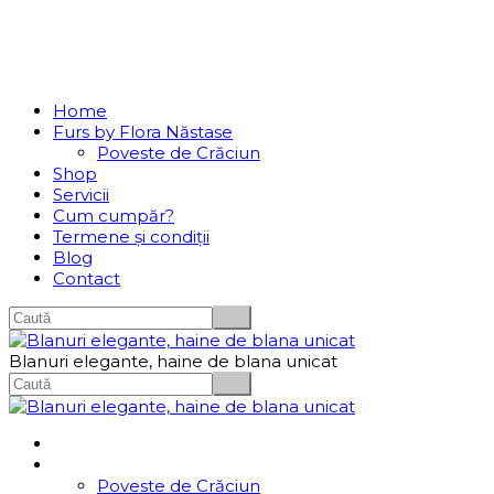
Se incarcă...
Navigation
Home
Furs by Flora Năstase
Poveste de Crăciun
Shop
Servicii
Cum cumpăr?
Termene și condiții
Blog
Contact
Blanuri elegante, haine de blana unicat
Home
Furs by Flora Năstase
Poveste de Crăciun