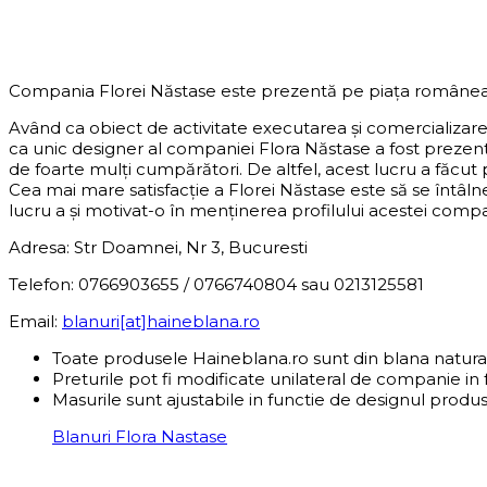
DESPRE COMPANIE
Compania Florei Năstase este prezentă pe piața românea
Având ca obiect de activitate executarea și comercializar
ca unic designer al companiei Flora Năstase a fost preze
de foarte mulți cumpărători. De altfel, acest lucru a făcut
Cea mai mare satisfacție a Florei Năstase este să se întâln
lucru a și motivat-o în menținerea profilului acestei compani
Adresa: Str Doamnei, Nr 3, Bucuresti
Telefon: 0766903655 / 0766740804 sau 0213125581
Email:
blanuri[at]haineblana.ro
Toate produsele Haineblana.ro sunt din blana natura
Preturile pot fi modificate unilateral de companie in 
Masurile sunt ajustabile in functie de designul produs
Blanuri Flora Nastase