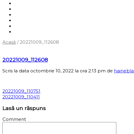
Shop
Servicii
Cum cumpăr?
Termene și condiții
Blog
Contact
Acasă
/
20221009_112608
‹
Înapoi la pagina anterioară
20221009_112608
Scris la data octombrie 10, 2022 la ora 2:13 pm
de
hainebl
20221009_110751
20221009_110411
Lasă un răspuns
Comment