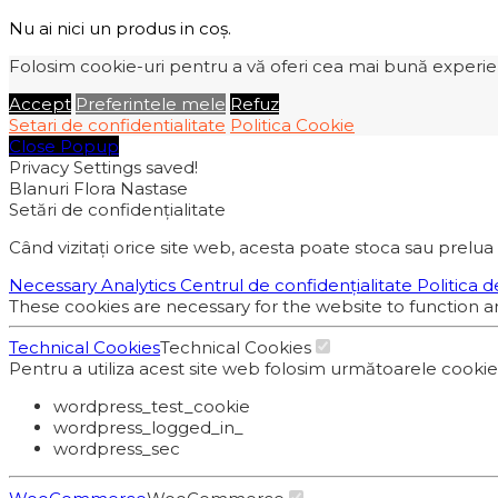
Nu ai nici un produs in coș.
Folosim cookie-uri pentru a vă oferi cea mai bună experiență
Accept
Preferintele mele
Refuz
Setari de confidentialitate
Politica Cookie
Close Popup
Privacy Settings saved!
Blanuri Flora Nastase
Setări de confidențialitate
Când vizitați orice site web, acesta poate stoca sau prelua 
Necessary
Analytics
Centrul de confidențialitate
Politica d
These cookies are necessary for the website to function a
Technical Cookies
Technical Cookies
Pentru a utiliza acest site web folosim următoarele cooki
wordpress_test_cookie
wordpress_logged_in_
wordpress_sec