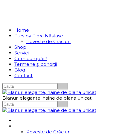
Se incarcă...
Navigation
Home
Furs by Flora Năstase
Poveste de Crăciun
Shop
Servicii
Cum cumpăr?
Termene și condiții
Blog
Contact
Blanuri elegante, haine de blana unicat
Home
Furs by Flora Năstase
Poveste de Crăciun