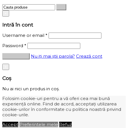
×
Intră în cont
Username or email
*
Password
*
Nu iți mai știi parola?
Crează cont
×
Coș
Nu ai nici un produs in coș.
Folosim cookie-uri pentru a vă oferi cea mai bună
experiență online. Fiind de acord, acceptați utilizarea
cookie-urilor în conformitate cu politica noastră privind
cookie-urile.
Accept
Preferintele mele
Refuz