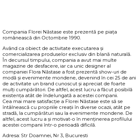
DESPRE COMPANIE
Compania Florei Năstase este prezentă pe piața
românească din Octombrie 1990.
Având ca obiect de activitate executarea și
comercializarea produselor exclusiv din blană naturală.
În decursul timpului, compania a avut mai multe
magazine de desfacere, iar ca unic designer al
companiei Flora Năstase a fost prezentă show-uri de
modă și evenimente mondene, devenind în cei 25 de ani
de activitate un brand cunoscut și apreciat de foarte
mulți cumpărători. De altfel, acest lucru a făcut posibilă
existența atât de îndelungată a acestei companii.
Cea mai mare satisfacție a Florei Năstase este să se
întâlnească cu propriile creații în diverse ocazii, atât pe
stradă, la cumpărături sau la evenimente mondene. De
altfel, acest lucru a și motivat-o în menținerea profilului
acestei companii într-o perioadă dificilă.
Adresa: Str Doamnei, Nr 3, Bucuresti