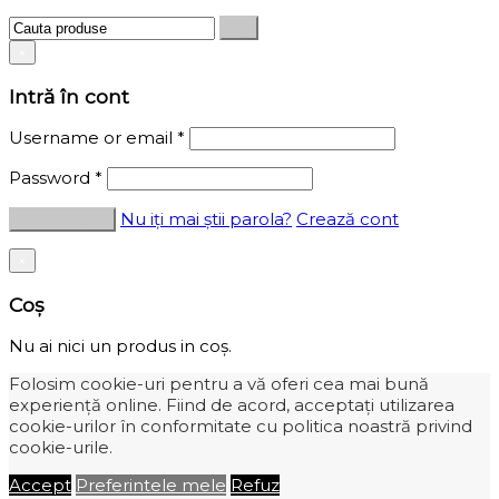
×
Intră în cont
Username or email
*
Password
*
Nu iți mai știi parola?
Crează cont
×
Coș
Nu ai nici un produs in coș.
Folosim cookie-uri pentru a vă oferi cea mai bună
experiență online. Fiind de acord, acceptați utilizarea
cookie-urilor în conformitate cu politica noastră privind
cookie-urile.
Accept
Preferintele mele
Refuz