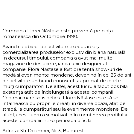
DESPRE COMPANIE
Compania Florei Năstase este prezentă pe piața
românească din Octombrie 1990.
Având ca obiect de activitate executarea și
comercializarea produselor exclusiv din blană naturală.
În decursul timpului, compania a avut mai multe
magazine de desfacere, iar ca unic designer al
companiei Flora Năstase a fost prezentă show-uri de
modă și evenimente mondene, devenind în cei 25 de ani
de activitate un brand cunoscut și apreciat de foarte
mulți cumpărători. De altfel, acest lucru a făcut posibilă
existența atât de îndelungată a acestei companii.
Cea mai mare satisfacție a Florei Năstase este să se
întâlnească cu propriile creații în diverse ocazii, atât pe
stradă, la cumpărături sau la evenimente mondene. De
altfel, acest lucru a și motivat-o în menținerea profilului
acestei companii într-o perioadă dificilă.
Adresa: Str Doamnei, Nr 3, Bucuresti