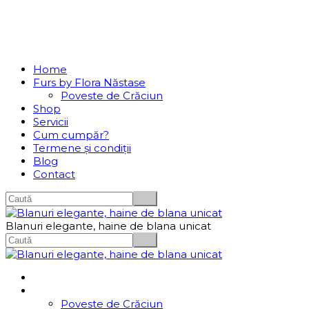
Se incarcă...
Navigation
Home
Furs by Flora Năstase
Poveste de Crăciun
Shop
Servicii
Cum cumpăr?
Termene și condiții
Blog
Contact
Blanuri elegante, haine de blana unicat
Home
Furs by Flora Năstase
Poveste de Crăciun