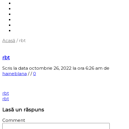
Shop
Servicii
Cum cumpăr?
Termene și condiții
Blog
Contact
Acasă
/
rbt
‹
Înapoi la pagina anterioară
rbt
Scris la data octombrie 26, 2022 la ora 6:26 am
de
haineblana
/
/
0
rbt
rbt
Lasă un răspuns
Comment