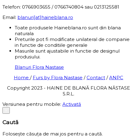
Telefon: 0766903655 / 0766740804 sau 0213125581
Email:
blanuri[at]haineblana.ro
Toate produsele Haineblana.ro sunt din blana
naturala
Preturile pot fi modificate unilateral de companie
in functie de conditiile generale
Masurile sunt ajustabile in functie de designul
produsului.
Blanuri Flora Nastase
Home
/
Furs by Flora Nastase
/
Contact
/
ANPC
Copyright 2023 - HAINE DE BLANĂ FLORA NĂSTASE
S.R.L.
Versiunea pentru mobile:
Activată
×
Caută
Folosește căsuța de mai jos pentru a caută.