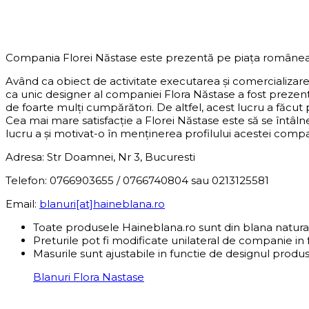
DESPRE COMPANIE
Compania Florei Năstase este prezentă pe piața românea
Având ca obiect de activitate executarea și comercializar
ca unic designer al companiei Flora Năstase a fost preze
de foarte mulți cumpărători. De altfel, acest lucru a făcut
Cea mai mare satisfacție a Florei Năstase este să se întâln
lucru a și motivat-o în menținerea profilului acestei compani
Adresa: Str Doamnei, Nr 3, Bucuresti
Telefon: 0766903655 / 0766740804 sau 0213125581
Email:
blanuri[at]haineblana.ro
Toate produsele Haineblana.ro sunt din blana natura
Preturile pot fi modificate unilateral de companie in 
Masurile sunt ajustabile in functie de designul produs
Blanuri Flora Nastase