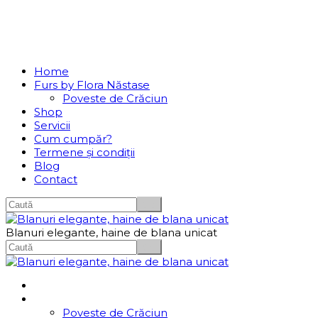
Se incarcă...
Navigation
Home
Furs by Flora Năstase
Poveste de Crăciun
Shop
Servicii
Cum cumpăr?
Termene și condiții
Blog
Contact
Blanuri elegante, haine de blana unicat
Home
Furs by Flora Năstase
Poveste de Crăciun