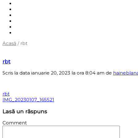
Shop
Servicii
Cum cumpăr?
Termene și condiții
Blog
Contact
Acasă
/
rbt
‹
Înapoi la pagina anterioară
rbt
Scris la data ianuarie 20, 2023 la ora 8:04 am
de
haineblan
rbt
IMG_20230107_165521
Lasă un răspuns
Comment