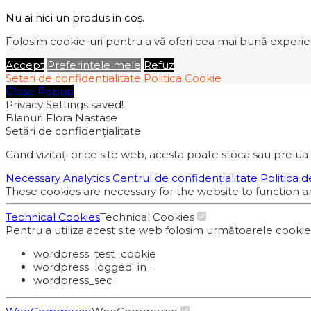
Nu ai nici un produs in coș.
Folosim cookie-uri pentru a vă oferi cea mai bună experiență
Accept
Preferintele mele
Refuz
Setari de confidentialitate
Politica Cookie
Close Popup
Privacy Settings saved!
Blanuri Flora Nastase
Setări de confidențialitate
Când vizitați orice site web, acesta poate stoca sau prelua 
Necessary
Analytics
Centrul de confidențialitate
Politica d
These cookies are necessary for the website to function a
Technical Cookies
Technical Cookies
Pentru a utiliza acest site web folosim următoarele cooki
wordpress_test_cookie
wordpress_logged_in_
wordpress_sec