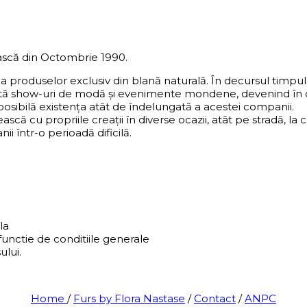
scă din Octombrie 1990.
ea produselor exclusiv din blană naturală. În decursul timp
ntă show-uri de modă și evenimente mondene, devenind în ce
 posibilă existența atât de îndelungată a acestei companii.
ească cu propriile creații în diverse ocazii, atât pe stradă,
i într-o perioadă dificilă.
la
functie de conditiile generale
ului.
Home
/
Furs by Flora Nastase
/
Contact
/
ANPC