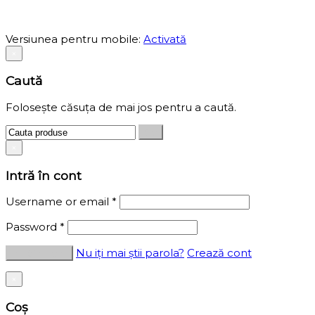
Versiunea pentru mobile:
Activată
×
Caută
Folosește căsuța de mai jos pentru a caută.
×
Intră în cont
Username or email
*
Password
*
Nu iți mai știi parola?
Crează cont
×
Coș