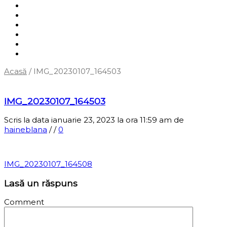
Shop
Servicii
Cum cumpăr?
Termene și condiții
Blog
Contact
Acasă
/
IMG_20230107_164503
‹
Înapoi la pagina anterioară
IMG_20230107_164503
Scris la data ianuarie 23, 2023 la ora 11:59 am
de
haineblana
/
/
0
IMG_20230107_164508
Lasă un răspuns
Comment