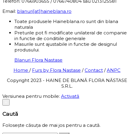
Telefon: 0766903655 / 0766740804 sau 0213125581
Email:
blanuri[at]haineblana.ro
Toate produsele Haineblana.ro sunt din blana
naturala
Preturile pot fi modificate unilateral de companie
in functie de conditiile generale
Masurile sunt ajustabile in functie de designul
produsului.
Blanuri Flora Nastase
Home
/
Furs by Flora Nastase
/
Contact
/
ANPC
Copyright 2023 - HAINE DE BLANĂ FLORA NĂSTASE
S.R.L.
Versiunea pentru mobile:
Activată
×
Caută
Folosește căsuța de mai jos pentru a caută.