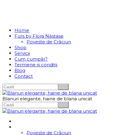
Se incarcă...
Navigation
Home
Furs by Flora Năstase
Poveste de Crăciun
Shop
Servicii
Cum cumpăr?
Termene și condiții
Blog
Contact
Blanuri elegante, haine de blana unicat
Home
Furs by Flora Năstase
Poveste de Crăciun