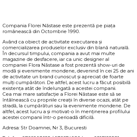
DESPRE COMPANIE
Compania Florei Năstase este prezentă pe piața
românească din Octombrie 1990.
Având ca obiect de activitate executarea și
comercializarea produselor exclusiv din blană naturală.
În decursul timpului, compania a avut mai multe
magazine de desfacere, iar ca unic designer al
companiei Flora Năstase a fost prezentă show-uri de
modă și evenimente mondene, devenind în cei 25 de ani
de activitate un brand cunoscut și apreciat de foarte
mulți cumpărători. De altfel, acest lucru a făcut posibilă
existența atât de îndelungată a acestei companii.
Cea mai mare satisfacție a Florei Năstase este să se
întâlnească cu propriile creații în diverse ocazii, atât pe
stradă, la cumpărături sau la evenimente mondene. De
altfel, acest lucru a și motivat-o în menținerea profilului
acestei companii într-o perioadă dificilă.
Adresa: Str Doamnei, Nr 3, Bucuresti