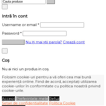
×
Intră în cont
Username or email
*
Password
*
Nu iți mai știi parola?
Crează cont
×
Coș
Nu ai nici un produs in coș.
Folosim cookie-uri pentru a vă oferi cea mai bună
experiență online. Fiind de acord, acceptați utilizarea
cookie-urilor în conformitate cu politica noastră privind
cookie-urile.
Accept
Preferintele mele
Refuz
Setari de confidentialitate
Politica Cookie