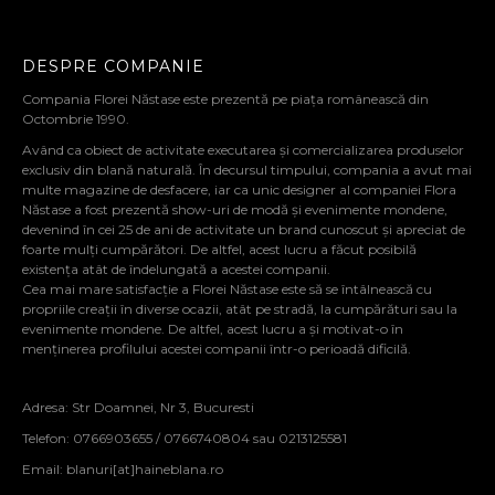
DESPRE COMPANIE
Compania Florei Năstase este prezentă pe piața românească din
Octombrie 1990.
Având ca obiect de activitate executarea și comercializarea produselor
exclusiv din blană naturală. În decursul timpului, compania a avut mai
multe magazine de desfacere, iar ca unic designer al companiei Flora
Năstase a fost prezentă show-uri de modă și evenimente mondene,
devenind în cei 25 de ani de activitate un brand cunoscut și apreciat de
foarte mulți cumpărători. De altfel, acest lucru a făcut posibilă
existența atât de îndelungată a acestei companii.
Cea mai mare satisfacție a Florei Năstase este să se întâlnească cu
propriile creații în diverse ocazii, atât pe stradă, la cumpărături sau la
evenimente mondene. De altfel, acest lucru a și motivat-o în
menținerea profilului acestei companii într-o perioadă dificilă.
Adresa: Str Doamnei, Nr 3, Bucuresti
Telefon: 0766903655 / 0766740804 sau 0213125581
Email:
blanuri[at]haineblana.ro