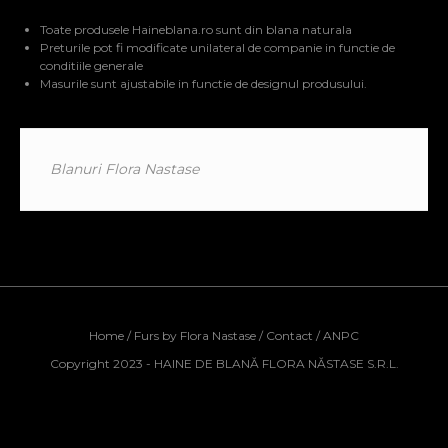
Toate produsele Haineblana.ro sunt din blana naturala
Preturile pot fi modificate unilateral de companie in functie de
conditiile generale
Masurile sunt ajustabile in functie de designul produsului.
Blanuri Flora Nastase
Home
/
Furs by Flora Nastase
/
Contact
/
ANPC
Copyright 2023 - HAINE DE BLANĂ FLORA NĂSTASE S.R.L.