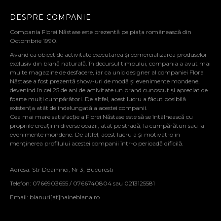
DESPRE COMPANIE
Compania Florei Năstase este prezentă pe piața românească din
Octombrie 1990.
Având ca obiect de activitate executarea și comercializarea produselor
exclusiv din blană naturală. În decursul timpului, compania a avut mai
multe magazine de desfacere, iar ca unic designer al companiei Flora
Năstase a fost prezentă show-uri de modă și evenimente mondene,
devenind în cei 25 de ani de activitate un brand cunoscut și apreciat de
foarte mulți cumpărători. De altfel, acest lucru a făcut posibilă
existența atât de îndelungată a acestei companii.
Cea mai mare satisfacție a Florei Năstase este să se întâlnească cu
propriile creații în diverse ocazii, atât pe stradă, la cumpărături sau la
evenimente mondene. De altfel, acest lucru a și motivat-o în
menținerea profilului acestei companii într-o perioadă dificilă.
Adresa: Str Doamnei, Nr 3, Bucuresti
Telefon: 0766903655 / 0766740804 sau 0213125581
Email:
blanuri[at]haineblana.ro