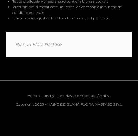
Toate produsele Haineblana.ro sunt din blana naturala
Preturile pot fi modificate unilateral de companie in functie de
conditiile generale
Masurile sunt ajustabile in functie de designul produsului.
Blanuri Flora Nastase
Home
/
Furs by Flora Nastase
/
Contact
/
ANPC
Copyright 2023 - HAINE DE BLANĂ FLORA NĂSTASE S.R.L.