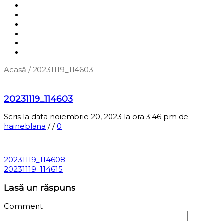
Shop
Servicii
Cum cumpăr?
Termene și condiții
Blog
Contact
Acasă
/
20231119_114603
‹
Înapoi la pagina anterioară
20231119_114603
Scris la data noiembrie 20, 2023 la ora 3:46 pm
de
haineblana
/
/
0
20231119_114608
20231119_114615
Lasă un răspuns
Comment