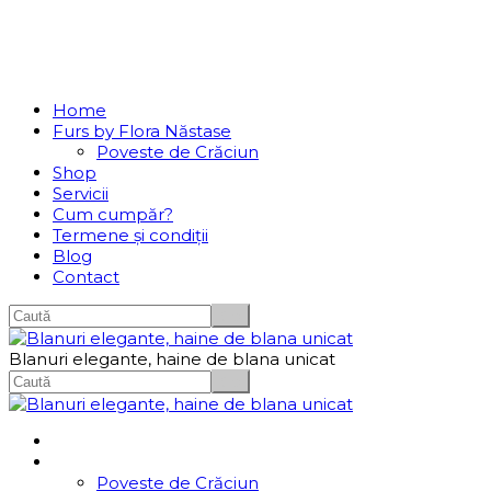
Se incarcă...
Navigation
Home
Furs by Flora Năstase
Poveste de Crăciun
Shop
Servicii
Cum cumpăr?
Termene și condiții
Blog
Contact
Blanuri elegante, haine de blana unicat
Home
Furs by Flora Năstase
Poveste de Crăciun