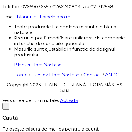
Telefon: 0766903655 / 0766740804 sau 0213125581
Email:
blanuri[at]haineblana.ro
Toate produsele Haineblana.ro sunt din blana
naturala
Preturile pot fi modificate unilateral de companie
in functie de conditiile generale
Masurile sunt ajustabile in functie de designul
produsului.
Blanuri Flora Nastase
Home
/
Furs by Flora Nastase
/
Contact
/
ANPC
Copyright 2023 - HAINE DE BLANĂ FLORA NĂSTASE
S.R.L.
Versiunea pentru mobile:
Activată
×
Caută
Folosește căsuța de mai jos pentru a caută.