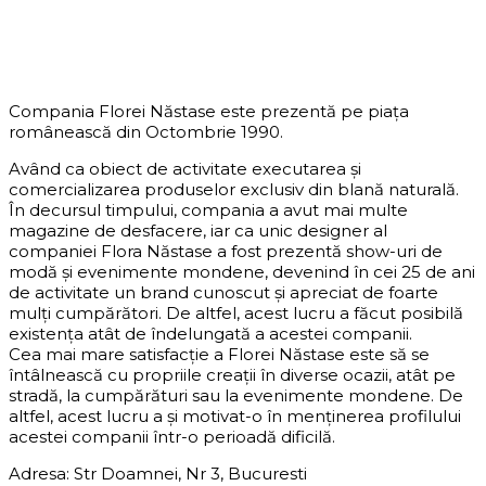
DESPRE COMPANIE
Compania Florei Năstase este prezentă pe piața
românească din Octombrie 1990.
Având ca obiect de activitate executarea și
comercializarea produselor exclusiv din blană naturală.
În decursul timpului, compania a avut mai multe
magazine de desfacere, iar ca unic designer al
companiei Flora Năstase a fost prezentă show-uri de
modă și evenimente mondene, devenind în cei 25 de ani
de activitate un brand cunoscut și apreciat de foarte
mulți cumpărători. De altfel, acest lucru a făcut posibilă
existența atât de îndelungată a acestei companii.
Cea mai mare satisfacție a Florei Năstase este să se
întâlnească cu propriile creații în diverse ocazii, atât pe
stradă, la cumpărături sau la evenimente mondene. De
altfel, acest lucru a și motivat-o în menținerea profilului
acestei companii într-o perioadă dificilă.
Adresa: Str Doamnei, Nr 3, Bucuresti