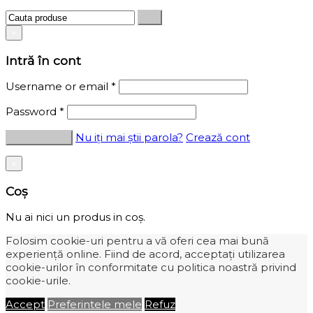
×
Intră în cont
Username or email
*
Password
*
Nu iți mai știi parola?
Crează cont
×
Coș
Nu ai nici un produs in coș.
Folosim cookie-uri pentru a vă oferi cea mai bună
experiență online. Fiind de acord, acceptați utilizarea
cookie-urilor în conformitate cu politica noastră privind
cookie-urile.
Accept
Preferintele mele
Refuz