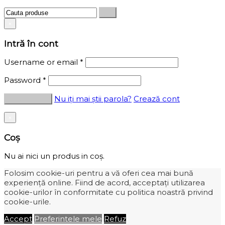
×
Intră în cont
Username or email
*
Password
*
Nu iți mai știi parola?
Crează cont
×
Coș
Nu ai nici un produs in coș.
Folosim cookie-uri pentru a vă oferi cea mai bună
experiență online. Fiind de acord, acceptați utilizarea
cookie-urilor în conformitate cu politica noastră privind
cookie-urile.
Accept
Preferintele mele
Refuz