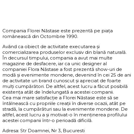
DESPRE COMPANIE
Compania Florei Năstase este prezentă pe piața
românească din Octombrie 1990.
Având ca obiect de activitate executarea și
comercializarea produselor exclusiv din blană naturală.
În decursul timpului, compania a avut mai multe
magazine de desfacere, iar ca unic designer al
companiei Flora Năstase a fost prezentă show-uri de
modă și evenimente mondene, devenind în cei 25 de ani
de activitate un brand cunoscut și apreciat de foarte
mulți cumpărători. De altfel, acest lucru a făcut posibilă
existența atât de îndelungată a acestei companii.
Cea mai mare satisfacție a Florei Năstase este să se
întâlnească cu propriile creații în diverse ocazii, atât pe
stradă, la cumpărături sau la evenimente mondene. De
altfel, acest lucru a și motivat-o în menținerea profilului
acestei companii într-o perioadă dificilă.
Adresa: Str Doamnei, Nr 3, Bucuresti