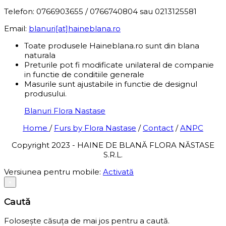
Telefon: 0766903655 / 0766740804 sau 0213125581
Email:
blanuri[at]haineblana.ro
Toate produsele Haineblana.ro sunt din blana
naturala
Preturile pot fi modificate unilateral de companie
in functie de conditiile generale
Masurile sunt ajustabile in functie de designul
produsului.
Blanuri Flora Nastase
Home
/
Furs by Flora Nastase
/
Contact
/
ANPC
Copyright 2023 - HAINE DE BLANĂ FLORA NĂSTASE
S.R.L.
Versiunea pentru mobile:
Activată
×
Caută
Folosește căsuța de mai jos pentru a caută.