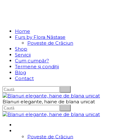
Se incarcă...
Navigation
Home
Furs by Flora Năstase
Poveste de Crăciun
Shop
Servicii
Cum cumpăr?
Termene și condiții
Blog
Contact
Blanuri elegante, haine de blana unicat
Home
Furs by Flora Năstase
Poveste de Crăciun