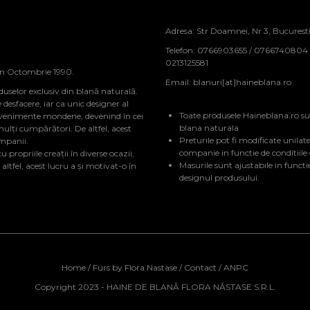
Adresa: Str Doamnei, Nr 3, Bucurest
Telefon: 0766903655 / 0766740804
0213125581
in Octombrie 1990.
Email:
blanuri[at]haineblana.ro
duselor exclusiv din blană naturală.
sfacere, iar ca unic designer al
Toate produsele Haineblana.ro su
evenimente mondene, devenind în cei
blana naturala
mulți cumpărători. De altfel, acest
Preturile pot fi modificate unilate
ompanii.
companie in functie de conditiile
 propriile creații în diverse ocazii,
Masurile sunt ajustabile in functi
tfel, acest lucru a și motivat-o în
designul produsului.
Home
/
Furs by Flora Nastase
/
Contact
/
ANPC
Copyright 2023 - HAINE DE BLANĂ FLORA NĂSTASE S.R.L.