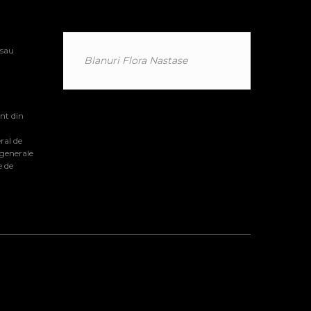
i
 sau
Blanuri Flora Nastase
nt din
ral de
 generale
e de