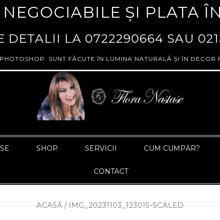
 NEGOCIABILE ȘI PLATA Î
 DETALII LA
0722290664
SAU
021
 PHOTOSHOP. SUNT FĂCUTE ÎN LUMINA NATURALĂ ȘI ÎN DECOR 
ASE
SHOP
SERVICII
CUM CUMPĂR?
CONTACT
ACASĂ
/
IMG_20231103_123015-SCALED