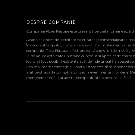
DESPRE COMPANIE
Compania Florei Năstase este prezentă pe piața românească d
Având ca obiect de activitate executarea și comercializarea pro
În decursul timpului, compania a avut mai multe magazine de de
companiei Flora Năstase a fost prezentă show-uri de modă și 
25 de ani de activitate un brand cunoscut și apreciat de foarte 
lucru a făcut posibilă existența atât de îndelungată a acestei c
Cea mai mare satisfacție a Florei Năstase este să se întâlnească cu
atât pe stradă, la cumpărături sau la evenimente mondene. De al
menținerea profilului acestei companii într-o perioadă dificilă.