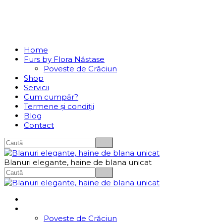
Se incarcă...
Navigation
Home
Furs by Flora Năstase
Poveste de Crăciun
Shop
Servicii
Cum cumpăr?
Termene și condiții
Blog
Contact
Blanuri elegante, haine de blana unicat
Home
Furs by Flora Năstase
Poveste de Crăciun