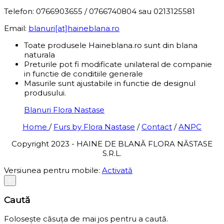
Telefon: 0766903655 / 0766740804 sau 0213125581
Email:
blanuri[at]haineblana.ro
Toate produsele Haineblana.ro sunt din blana
naturala
Preturile pot fi modificate unilateral de companie
in functie de conditiile generale
Masurile sunt ajustabile in functie de designul
produsului.
Blanuri Flora Nastase
Home
/
Furs by Flora Nastase
/
Contact
/
ANPC
Copyright 2023 - HAINE DE BLANĂ FLORA NĂSTASE
S.R.L.
Versiunea pentru mobile:
Activată
×
Caută
Folosește căsuța de mai jos pentru a caută.