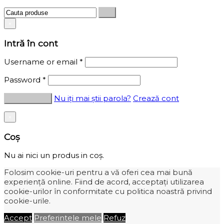
×
Intră în cont
Username or email
*
Password
*
Nu iți mai știi parola?
Crează cont
×
Coș
Nu ai nici un produs in coș.
Folosim cookie-uri pentru a vă oferi cea mai bună
experiență online. Fiind de acord, acceptați utilizarea
cookie-urilor în conformitate cu politica noastră privind
cookie-urile.
Accept
Preferintele mele
Refuz