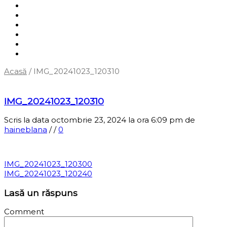
Shop
Servicii
Cum cumpăr?
Termene și condiții
Blog
Contact
Acasă
/
IMG_20241023_120310
‹
Înapoi la pagina anterioară
IMG_20241023_120310
Scris la data octombrie 23, 2024 la ora 6:09 pm
de
haineblana
/
/
0
IMG_20241023_120300
IMG_20241023_120240
Lasă un răspuns
Comment