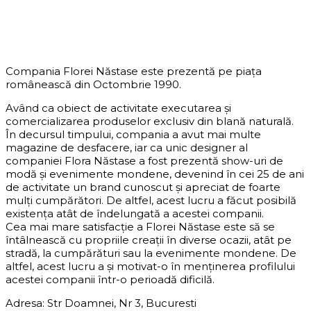
DESPRE COMPANIE
Compania Florei Năstase este prezentă pe piața
românească din Octombrie 1990.
Având ca obiect de activitate executarea și
comercializarea produselor exclusiv din blană naturală.
În decursul timpului, compania a avut mai multe
magazine de desfacere, iar ca unic designer al
companiei Flora Năstase a fost prezentă show-uri de
modă și evenimente mondene, devenind în cei 25 de ani
de activitate un brand cunoscut și apreciat de foarte
mulți cumpărători. De altfel, acest lucru a făcut posibilă
existența atât de îndelungată a acestei companii.
Cea mai mare satisfacție a Florei Năstase este să se
întâlnească cu propriile creații în diverse ocazii, atât pe
stradă, la cumpărături sau la evenimente mondene. De
altfel, acest lucru a și motivat-o în menținerea profilului
acestei companii într-o perioadă dificilă.
Adresa: Str Doamnei, Nr 3, Bucuresti