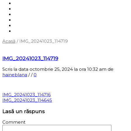
Shop
Servicii
Cum cumpăr?
Termene și condiții
Blog
Contact
Acasă
/
IMG_20241023_114719
‹
Înapoi la pagina anterioară
IMG_20241023_114719
Scris la data octombrie 25, 2024 la ora 10:32 am
de
haineblana
/
/
0
IMG_20241023_114716
IMG_20241023_114645
Lasă un răspuns
Comment