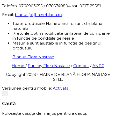
Telefon: 0766903655 / 0766740804 sau 0213125581
Email:
blanuri[at]haineblana.ro
Toate produsele Haineblana.ro sunt din blana
naturala
Preturile pot fi modificate unilateral de companie
in functie de conditiile generale
Masurile sunt ajustabile in functie de designul
produsului.
Blanuri Flora Nastase
Home
/
Furs by Flora Nastase
/
Contact
/
ANPC
Copyright 2023 - HAINE DE BLANĂ FLORA NĂSTASE
S.R.L.
Versiunea pentru mobile:
Activată
×
Caută
Folosește căsuța de mai jos pentru a caută.