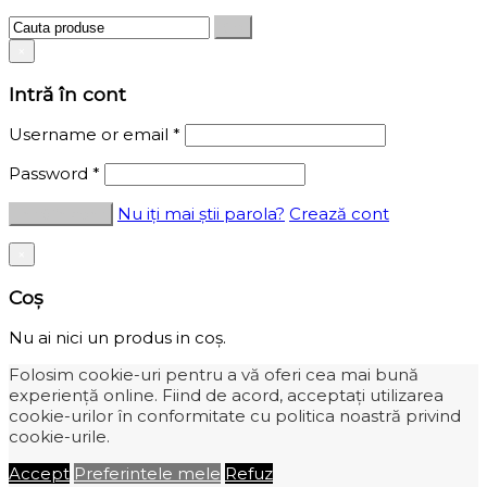
×
Intră în cont
Username or email
*
Password
*
Nu iți mai știi parola?
Crează cont
×
Coș
Nu ai nici un produs in coș.
Folosim cookie-uri pentru a vă oferi cea mai bună
experiență online. Fiind de acord, acceptați utilizarea
cookie-urilor în conformitate cu politica noastră privind
cookie-urile.
Accept
Preferintele mele
Refuz