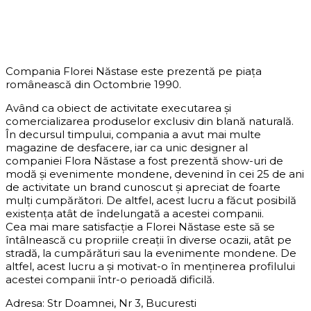
DESPRE COMPANIE
Compania Florei Năstase este prezentă pe piața
românească din Octombrie 1990.
Având ca obiect de activitate executarea și
comercializarea produselor exclusiv din blană naturală.
În decursul timpului, compania a avut mai multe
magazine de desfacere, iar ca unic designer al
companiei Flora Năstase a fost prezentă show-uri de
modă și evenimente mondene, devenind în cei 25 de ani
de activitate un brand cunoscut și apreciat de foarte
mulți cumpărători. De altfel, acest lucru a făcut posibilă
existența atât de îndelungată a acestei companii.
Cea mai mare satisfacție a Florei Năstase este să se
întâlnească cu propriile creații în diverse ocazii, atât pe
stradă, la cumpărături sau la evenimente mondene. De
altfel, acest lucru a și motivat-o în menținerea profilului
acestei companii într-o perioadă dificilă.
Adresa: Str Doamnei, Nr 3, Bucuresti