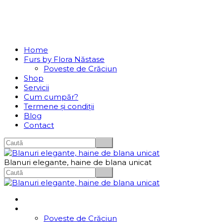
Se incarcă...
Navigation
Home
Furs by Flora Năstase
Poveste de Crăciun
Shop
Servicii
Cum cumpăr?
Termene și condiții
Blog
Contact
Blanuri elegante, haine de blana unicat
Home
Furs by Flora Năstase
Poveste de Crăciun