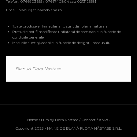
Telefon: 0766903655 / 0766740804 sau 0213125581
Email:
blanuri[at]haineblana.ro
Toate produsele Haineblana.ro sunt din blana naturala
Preturile pot fi modificate unilateral de companie in functie de
conditiile generale
Masurile sunt ajustabile in functie de designul produsului.
Blanuri Flora Nastase
Home
/
Furs by Flora Nastase
/
Contact
/
ANPC
Copyright 2023 - HAINE DE BLANĂ FLORA NĂSTASE S.R.L.