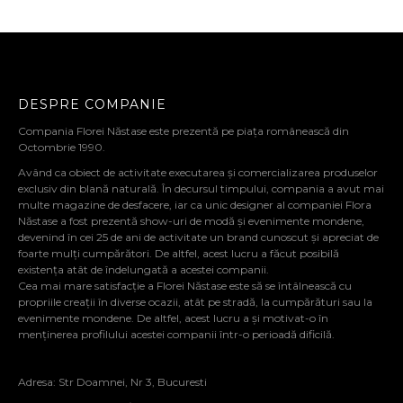
DESPRE COMPANIE
Compania Florei Năstase este prezentă pe piața românească din
Octombrie 1990.
Având ca obiect de activitate executarea și comercializarea produselor
exclusiv din blană naturală. În decursul timpului, compania a avut mai
multe magazine de desfacere, iar ca unic designer al companiei Flora
Năstase a fost prezentă show-uri de modă și evenimente mondene,
devenind în cei 25 de ani de activitate un brand cunoscut și apreciat de
foarte mulți cumpărători. De altfel, acest lucru a făcut posibilă
existența atât de îndelungată a acestei companii.
Cea mai mare satisfacție a Florei Năstase este să se întâlnească cu
propriile creații în diverse ocazii, atât pe stradă, la cumpărături sau la
evenimente mondene. De altfel, acest lucru a și motivat-o în
menținerea profilului acestei companii într-o perioadă dificilă.
Adresa: Str Doamnei, Nr 3, Bucuresti