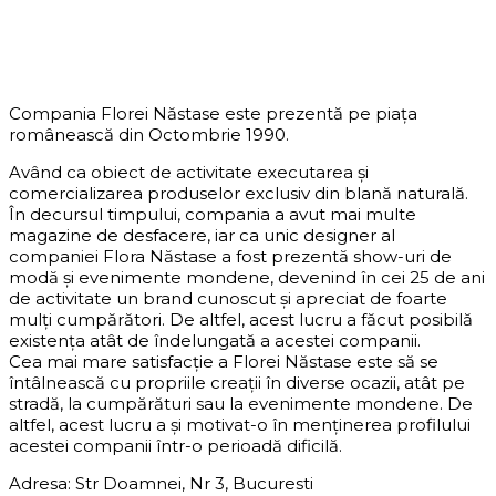
DESPRE COMPANIE
Compania Florei Năstase este prezentă pe piața
românească din Octombrie 1990.
Având ca obiect de activitate executarea și
comercializarea produselor exclusiv din blană naturală.
În decursul timpului, compania a avut mai multe
magazine de desfacere, iar ca unic designer al
companiei Flora Năstase a fost prezentă show-uri de
modă și evenimente mondene, devenind în cei 25 de ani
de activitate un brand cunoscut și apreciat de foarte
mulți cumpărători. De altfel, acest lucru a făcut posibilă
existența atât de îndelungată a acestei companii.
Cea mai mare satisfacție a Florei Năstase este să se
întâlnească cu propriile creații în diverse ocazii, atât pe
stradă, la cumpărături sau la evenimente mondene. De
altfel, acest lucru a și motivat-o în menținerea profilului
acestei companii într-o perioadă dificilă.
Adresa: Str Doamnei, Nr 3, Bucuresti