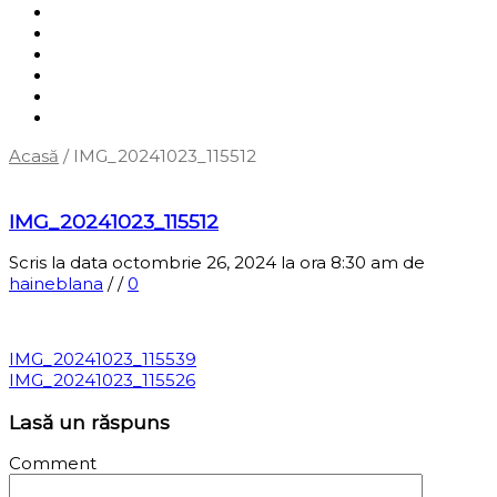
Shop
Servicii
Cum cumpăr?
Termene și condiții
Blog
Contact
Acasă
/
IMG_20241023_115512
‹
Înapoi la pagina anterioară
IMG_20241023_115512
Scris la data octombrie 26, 2024 la ora 8:30 am
de
haineblana
/
/
0
IMG_20241023_115539
IMG_20241023_115526
Lasă un răspuns
Comment