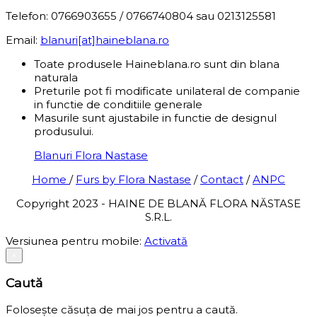
Telefon: 0766903655 / 0766740804 sau 0213125581
Email:
blanuri[at]haineblana.ro
Toate produsele Haineblana.ro sunt din blana
naturala
Preturile pot fi modificate unilateral de companie
in functie de conditiile generale
Masurile sunt ajustabile in functie de designul
produsului.
Blanuri Flora Nastase
Home
/
Furs by Flora Nastase
/
Contact
/
ANPC
Copyright 2023 - HAINE DE BLANĂ FLORA NĂSTASE
S.R.L.
Versiunea pentru mobile:
Activată
×
Caută
Folosește căsuța de mai jos pentru a caută.