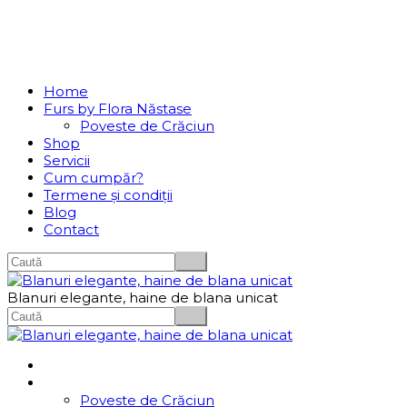
Se incarcă...
Navigation
Home
Furs by Flora Năstase
Poveste de Crăciun
Shop
Servicii
Cum cumpăr?
Termene și condiții
Blog
Contact
Blanuri elegante, haine de blana unicat
Home
Furs by Flora Năstase
Poveste de Crăciun