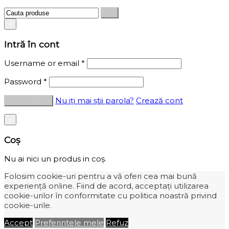
×
Intră în cont
Username or email
*
Password
*
Nu iți mai știi parola?
Crează cont
×
Coș
Nu ai nici un produs in coș.
Folosim cookie-uri pentru a vă oferi cea mai bună
experiență online. Fiind de acord, acceptați utilizarea
cookie-urilor în conformitate cu politica noastră privind
cookie-urile.
Accept
Preferintele mele
Refuz