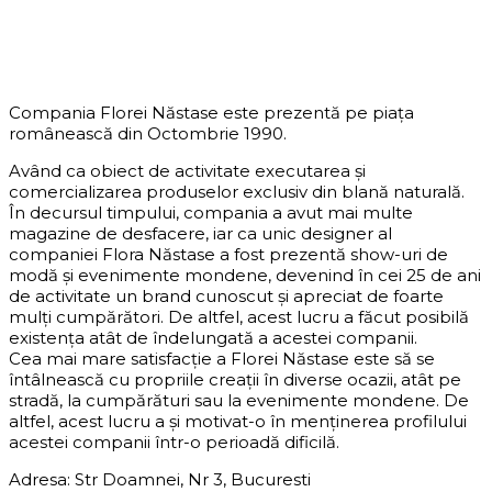
DESPRE COMPANIE
Compania Florei Năstase este prezentă pe piața
românească din Octombrie 1990.
Având ca obiect de activitate executarea și
comercializarea produselor exclusiv din blană naturală.
În decursul timpului, compania a avut mai multe
magazine de desfacere, iar ca unic designer al
companiei Flora Năstase a fost prezentă show-uri de
modă și evenimente mondene, devenind în cei 25 de ani
de activitate un brand cunoscut și apreciat de foarte
mulți cumpărători. De altfel, acest lucru a făcut posibilă
existența atât de îndelungată a acestei companii.
Cea mai mare satisfacție a Florei Năstase este să se
întâlnească cu propriile creații în diverse ocazii, atât pe
stradă, la cumpărături sau la evenimente mondene. De
altfel, acest lucru a și motivat-o în menținerea profilului
acestei companii într-o perioadă dificilă.
Adresa: Str Doamnei, Nr 3, Bucuresti