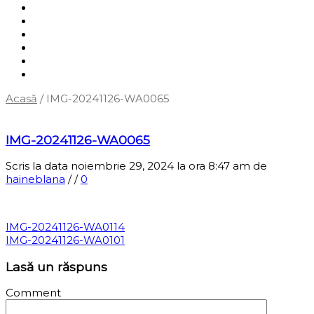
Shop
Servicii
Cum cumpăr?
Termene și condiții
Blog
Contact
Acasă
/
IMG-20241126-WA0065
‹
Înapoi la pagina anterioară
IMG-20241126-WA0065
Scris la data noiembrie 29, 2024 la ora 8:47 am
de
haineblana
/
/
0
IMG-20241126-WA0114
IMG-20241126-WA0101
Lasă un răspuns
Comment