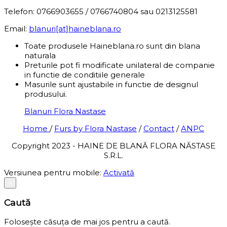
Telefon: 0766903655 / 0766740804 sau 0213125581
Email:
blanuri[at]haineblana.ro
Toate produsele Haineblana.ro sunt din blana
naturala
Preturile pot fi modificate unilateral de companie
in functie de conditiile generale
Masurile sunt ajustabile in functie de designul
produsului.
Blanuri Flora Nastase
Home
/
Furs by Flora Nastase
/
Contact
/
ANPC
Copyright 2023 - HAINE DE BLANĂ FLORA NĂSTASE
S.R.L.
Versiunea pentru mobile:
Activată
×
Caută
Folosește căsuța de mai jos pentru a caută.