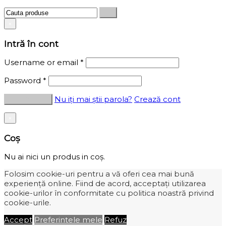
×
Intră în cont
Username or email
*
Password
*
Nu iți mai știi parola?
Crează cont
×
Coș
Nu ai nici un produs in coș.
Folosim cookie-uri pentru a vă oferi cea mai bună
experiență online. Fiind de acord, acceptați utilizarea
cookie-urilor în conformitate cu politica noastră privind
cookie-urile.
Accept
Preferintele mele
Refuz