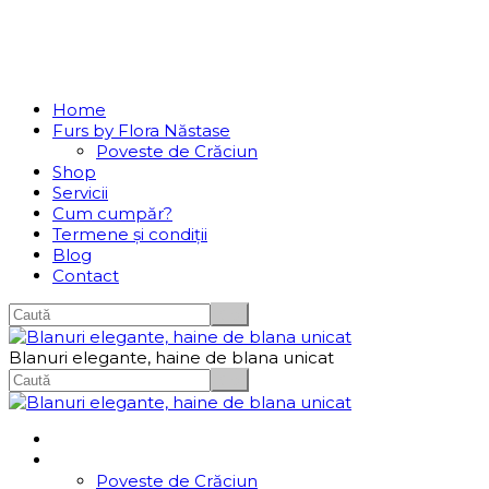
Se incarcă...
Navigation
Home
Furs by Flora Năstase
Poveste de Crăciun
Shop
Servicii
Cum cumpăr?
Termene și condiții
Blog
Contact
Blanuri elegante, haine de blana unicat
Home
Furs by Flora Năstase
Poveste de Crăciun